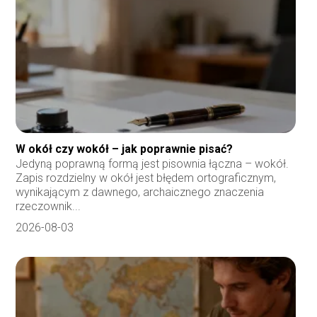
W okół czy wokół – jak poprawnie pisać?
Jedyną poprawną formą jest pisownia łączna – wokół.
Zapis rozdzielny w okół jest błędem ortograficznym,
wynikającym z dawnego, archaicznego znaczenia
rzeczownik...
2026-08-03