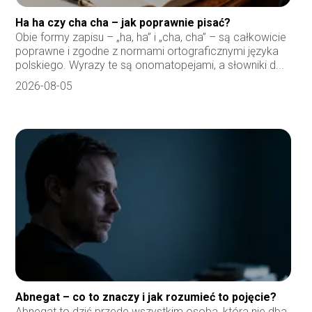
Ha ha czy cha cha – jak poprawnie pisać?
Obie formy zapisu – „ha, ha” i „cha, cha” – są całkowicie
poprawne i zgodne z normami ortograficznymi języka
polskiego. Wyrazy te są onomatopejami, a słowniki d...
2026-08-05
Abnegat – co to znaczy i jak rozumieć to pojęcie?
Abnegat to dziś przede wszystkim osoba, która nie dba