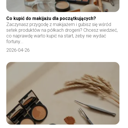
Co kupić do makijażu dla początkujących?
Zaczynasz przygodę z makijażem i gubisz się wśród
setek produktów na półkach drogerii? Chcesz wiedzieć,
co naprawdę warto kupić na start, żeby nie wydać
fortuny...
2026-04-26