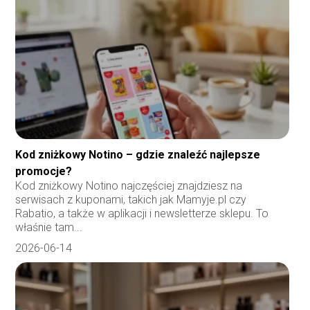
Kod zniżkowy Notino – gdzie znaleźć najlepsze
promocje?
Kod zniżkowy Notino najczęściej znajdziesz na
serwisach z kuponami, takich jak Mamyje.pl czy
Rabatio, a także w aplikacji i newsletterze sklepu. To
właśnie tam...
2026-06-14