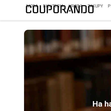
MODA
BIŻUTERIA
URODA
ZAKUPY
P
Ha ha