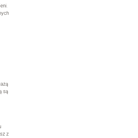
eni.
nych
ważą
ą są
u
sz z