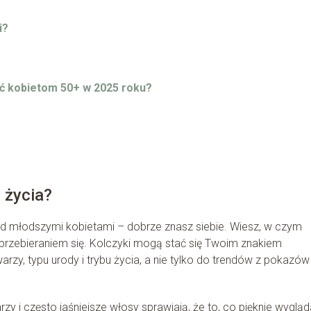
i?
ać kobietom 50+ w 2025 roku?
 życia?
ad młodszymi kobietami – dobrze znasz siebie. Wiesz, w czym
przebieraniem się. Kolczyki mogą stać się Twoim znakiem
arzy, typu urody i trybu życia, a nie tylko do trendów z pokazów
arzy i często jaśniejsze włosy sprawiają, że to, co pięknie wyglą