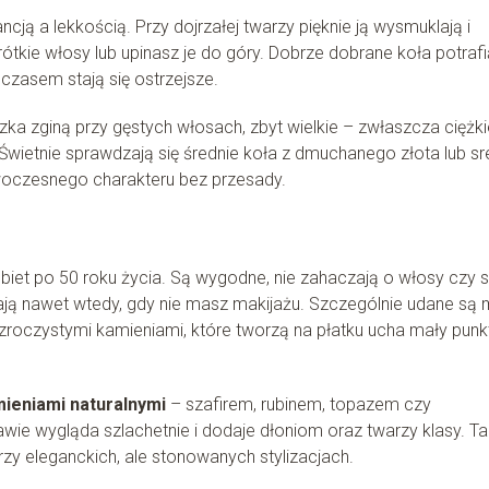
ją a lekkością. Przy dojrzałej twarzy pięknie ją wysmuklają i
tkie włosy lub upinasz je do góry. Dobrze dobrane koła potrafi
 czasem stają się ostrzejsze.
zka zginą przy gęstych włosach, zbyt wielkie – zwłaszcza ciężki
 Świetnie sprawdzają się średnie koła z dmuchanego złota lub sr
woczesnego charakteru bez przesady.
iet po 50 roku życia. Są wygodne, nie zahaczają o włosy czy s
ają nawet wtedy, gdy nie masz makijażu. Szczególnie udane są 
zezroczystymi kamieniami, które tworzą na płatku ucha mały punk
ieniami naturalnymi
– szafirem, rubinem, topazem czy
ie wygląda szlachetnie i dodaje dłoniom oraz twarzy klasy. Ta
przy eleganckich, ale stonowanych stylizacjach.