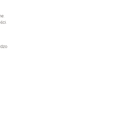
ne.
ści.
rdzo