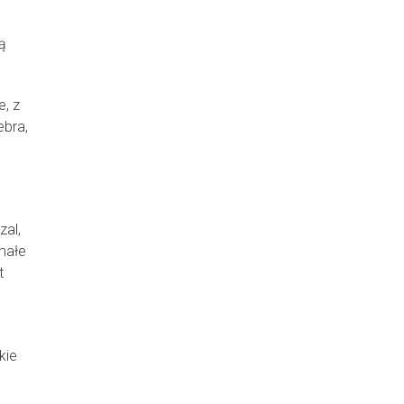
ą
e, z
ebra,
zal,
małe
t
kie