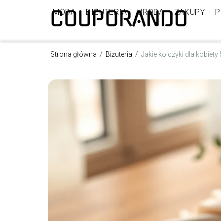
MODA
BIŻUTERIA
URODA
ZAKUPY
P
Strona główna
/
Biżuteria
/
Jakie kolczyki dla kobiety 