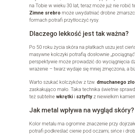
na Tobie w wieku 30 lat, teraz może już nie robić
Zimne srebro
może uwydatniać drobne zmarszczki
formach potrafi przytłoczyć rysy.
Dlaczego lekkość jest tak ważna?
Po 50 roku życia skóra na płatkach uszu jest cieńs
masywne kolczyki potrafią dosłownie „pociągnąć” 
perspektywie może prowadzić do wyciągnięcia dziu
wrażenie – twarz wydaje się mniej zmęczona, a biż
Warto szukać kolczyków z tzw.
dmuchanego zło
zaskakująco mało. Taka technika świetnie sprawd
też subtelne
wkrętki
i
sztyfty
z niewielkim kamien
Jak metal wpływa na wygląd skóry?
Kolor metalu ma ogromne znaczenie przy dojrzał
potrafi podkreślać cienie pod oczami, sińce i dro