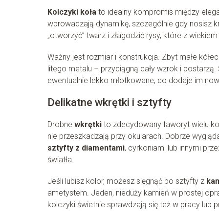
Kolczyki koła
to idealny kompromis między eleganc
wprowadzają dynamikę, szczególnie gdy nosisz kró
„otworzyć” twarz i złagodzić rysy, które z wiekiem
Ważny jest rozmiar i konstrukcja. Zbyt małe kółec
litego metalu – przyciągną cały wzrok i postarzą.
ewentualnie lekko młotkowane, co dodaje im no
Delikatne wkrętki i sztyfty
Drobne
wkrętki
to zdecydowany faworyt wielu kob
nie przeszkadzają przy okularach. Dobrze wygląd
sztyfty z diamentami
, cyrkoniami lub innymi pr
światła.
Jeśli lubisz kolor, możesz sięgnąć po sztyfty z
kam
ametystem. Jeden, nieduży kamień w prostej opraw
kolczyki świetnie sprawdzają się też w pracy lub 