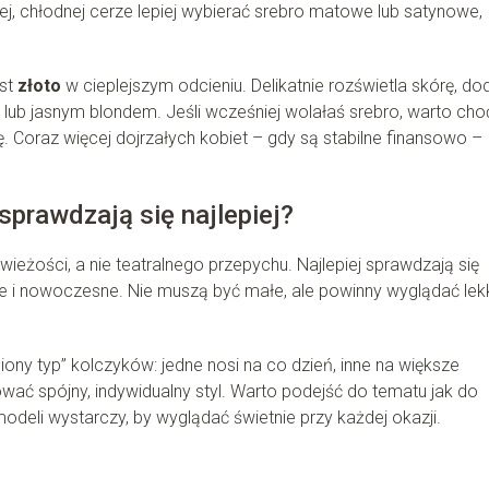
j, chłodnej cerze lepiej wybierać srebro matowe lub satynowe,
est
złoto
w cieplejszym odcieniu. Delikatnie rozświetla skórę, do
ną lub jasnym blondem. Jeśli wcześniej wolałaś srebro, warto cho
. Coraz więcej dojrzałych kobiet – gdy są stabilne finansowo –
 sprawdzają się najlepiej?
ieżości, a nie teatralnego przepychu. Najlepiej sprawdzają się
e i nowoczesne. Nie muszą być małe, ale powinny wyglądać lek
iony typ” kolczyków: jedne nosi na co dzień, inne na większe
ać spójny, indywidualny styl. Warto podejść do tematu jak do
deli wystarczy, by wyglądać świetnie przy każdej okazji.