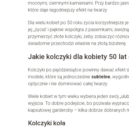
mocnymi, ciemnymi kamieniami. Przy bardzo jasne
które daje łagodniejszy efekt na twarzy.
Dla wielu kobiet po 50 roku życia korzystniejsze j
jej „życia” i pięknie współgra z pasemkami, siwiz
przymierzyć złote kolczyki, żeby zobaczyć różnicę
świadomie przechodzi właśnie na złotą biżuterię.
Jakie kolczyki dla kobiety 50 lat
Kolczyki po pięćdziesiątce powinny dawać efekt św
modele, które są jednocześnie
subtelne
, wygodn
optycznie i nie dominować całej twarzy.
Wiele kobiet w tym wieku wybiera jeden swój „ulub
wyjścia. To dobre podejście, bo pozwala wypracow
kapsułowej garderoby – kilka dobrze dobranych mo
Kolczyki koła