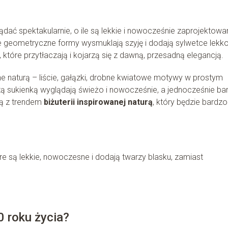
lądać spektakularnie, o ile są lekkie i nowocześnie zaprojektowa
atne geometryczne formy wysmuklają szyję i dodają sylwetce lekko
 które przytłaczają i kojarzą się z dawną, przesadną elegancją.
 naturą – liście, gałązki, drobne kwiatowe motywy w prostym
tą sukienką wyglądają świeżo i nowocześnie, a jednocześnie ba
ją z trendem
biżuterii inspirowanej naturą
, który będzie bardzo
tóre są lekkie, nowoczesne i dodają twarzy blasku, zamiast
0 roku życia?