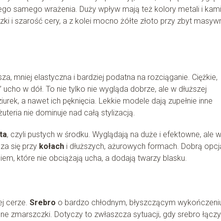
 tego samego wrażenia. Duży wpływ mają też kolory metali i kami
 i szarość cery, a z kolei mocno żółte złoto przy zbyt masyw
za, mniej elastyczna i bardziej podatna na rozciąganie. Ciężkie,
ucho w dół. To nie tylko nie wygląda dobrze, ale w dłuższej
rek, a nawet ich pęknięcia. Lekkie modele dają zupełnie inne
uteria nie dominuje nad całą stylizacją.
ta
, czyli pustych w środku. Wyglądają na duże i efektowne, ale 
za się przy
kołach
i dłuższych, ażurowych formach. Dobrą opcj
iem, które nie obciążają ucha, a dodają twarzy blasku.
ej cerze.
Srebro
o bardzo chłodnym, błyszczącym wykończeni
bne zmarszczki. Dotyczy to zwłaszcza sytuacji, gdy srebro łączy