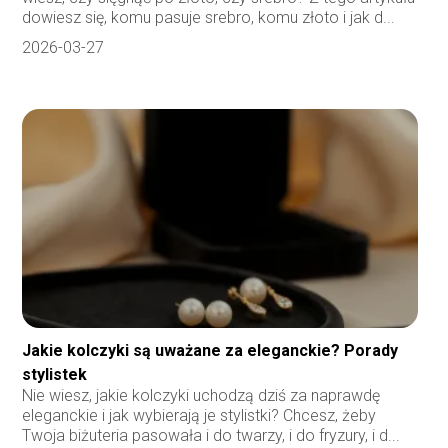
dowiesz się, komu pasuje srebro, komu złoto i jak d...
2026-03-27
Jakie kolczyki są uważane za eleganckie? Porady
stylistek
Nie wiesz, jakie kolczyki uchodzą dziś za naprawdę
eleganckie i jak wybierają je stylistki? Chcesz, żeby
Twoja biżuteria pasowała i do twarzy, i do fryzury, i d...