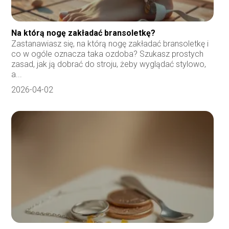
Na którą nogę zakładać bransoletkę?
Zastanawiasz się, na którą nogę zakładać bransoletkę i
co w ogóle oznacza taka ozdoba? Szukasz prostych
zasad, jak ją dobrać do stroju, żeby wyglądać stylowo,
a...
2026-04-02