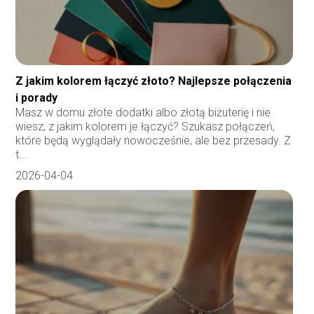
Z jakim kolorem łączyć złoto? Najlepsze połączenia
i porady
Masz w domu złote dodatki albo złotą biżuterię i nie
wiesz, z jakim kolorem je łączyć? Szukasz połączeń,
które będą wyglądały nowocześnie, ale bez przesady. Z
t...
2026-04-04