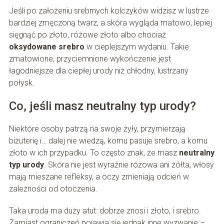
Jeśli po założeniu srebrnych kolczyków widzisz w lustrze
bardziej zmęczoną twarz, a skóra wygląda matowo, lepiej
sięgnąć po złoto, różowe złoto albo chociaż
oksydowane srebro
w cieplejszym wydaniu. Takie
zmatowione, przyciemnione wykończenie jest
łagodniejsze dla ciepłej urody niż chłodny, lustrzany
połysk.
Co, jeśli masz neutralny typ urody?
Niektóre osoby patrzą na swoje żyły, przymierzają
biżuterię i… dalej nie wiedzą, komu pasuje srebro, a komu
złoto w ich przypadku. To często znak, że masz
neutralny
typ urody
. Skóra nie jest wyraźnie różowa ani żółta, włosy
mają mieszane refleksy, a oczy zmieniają odcień w
zależności od otoczenia.
Taka uroda ma duży atut: dobrze znosi i złoto, i srebro.
Zamiast ograniczeń pojawia się jednak inne wyzwanie –