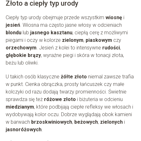
Złoto a ciepły typ urody
Ciepły typ urody obejmuje przede wszystkim
wiosnę
i
jesień
. Wiosna ma często jasne włosy w odcieniach
blondu
lub
jasnego kasztanu
, ciepłą cerę z możliwymi
piegami i oczy w kolorze
zielonym
,
piaskowym
czy
orzechowym
. Jesień z kolei to intensywne
rudości
,
głębokie brązy
, wyraźne piegi i skóra w tonacji złota,
beżu lub oliwki.
U takich osób klasyczne
żółte złoto
niemal zawsze trafia
w punkt. Cienka obrączka, prosty łańcuszek czy małe
kolczyki od razu dodają twarzy promienności. Świetnie
sprawdza się też
różowe złoto
i biżuteria w odcieniu
miedzianym
, które podbijają ciepłe refleksy we włosach i
wydobywają kolor oczu. Dobrze wyglądają obok kamieni
w barwach
brzoskwiniowych
,
beżowych
,
zielonych
i
jasnoróżowych
.