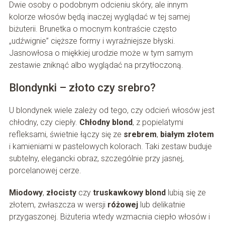
Dwie osoby o podobnym odcieniu skóry, ale innym
kolorze włosów będą inaczej wyglądać w tej samej
biżuterii. Brunetka o mocnym kontraście często
„udźwignie” cięższe formy i wyraźniejsze błyski.
Jasnowłosa o miękkiej urodzie może w tym samym
zestawie zniknąć albo wyglądać na przytłoczoną.
Blondynki – złoto czy srebro?
U blondynek wiele zależy od tego, czy odcień włosów jest
chłodny, czy ciepły.
Chłodny blond
, z popielatymi
refleksami, świetnie łączy się ze
srebrem
,
białym złotem
i kamieniami w pastelowych kolorach. Taki zestaw buduje
subtelny, elegancki obraz, szczególnie przy jasnej,
porcelanowej cerze.
Miodowy
,
złocisty
czy
truskawkowy blond
lubią się ze
złotem, zwłaszcza w wersji
różowej
lub delikatnie
przygaszonej. Biżuteria wtedy wzmacnia ciepło włosów i