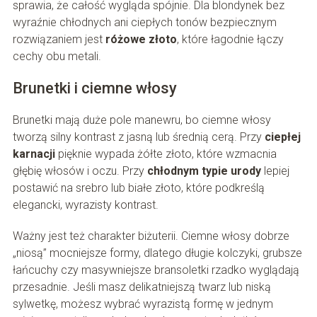
sprawia, że całość wygląda spójnie. Dla blondynek bez
wyraźnie chłodnych ani ciepłych tonów bezpiecznym
rozwiązaniem jest
różowe złoto
, które łagodnie łączy
cechy obu metali.
Brunetki i ciemne włosy
Brunetki mają duże pole manewru, bo ciemne włosy
tworzą silny kontrast z jasną lub średnią cerą. Przy
ciepłej
karnacji
pięknie wypada żółte złoto, które wzmacnia
głębię włosów i oczu. Przy
chłodnym typie urody
lepiej
postawić na srebro lub białe złoto, które podkreślą
elegancki, wyrazisty kontrast.
Ważny jest też charakter biżuterii. Ciemne włosy dobrze
„niosą” mocniejsze formy, dlatego długie kolczyki, grubsze
łańcuchy czy masywniejsze bransoletki rzadko wyglądają
przesadnie. Jeśli masz delikatniejszą twarz lub niską
sylwetkę, możesz wybrać wyrazistą formę w jednym