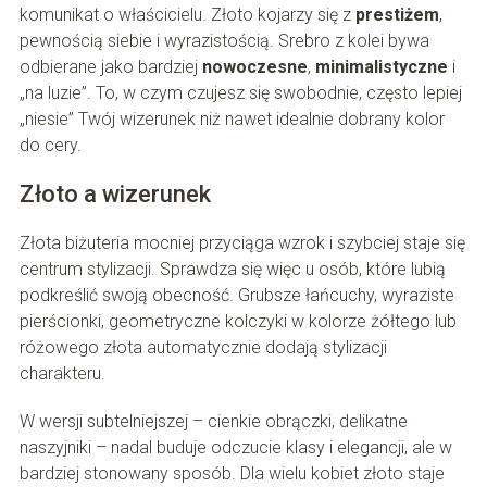
komunikat o właścicielu. Złoto kojarzy się z
prestiżem
,
pewnością siebie i wyrazistością. Srebro z kolei bywa
odbierane jako bardziej
nowoczesne
,
minimalistyczne
i
„na luzie”. To, w czym czujesz się swobodnie, często lepiej
„niesie” Twój wizerunek niż nawet idealnie dobrany kolor
do cery.
Złoto a wizerunek
Złota biżuteria mocniej przyciąga wzrok i szybciej staje się
centrum stylizacji. Sprawdza się więc u osób, które lubią
podkreślić swoją obecność. Grubsze łańcuchy, wyraziste
pierścionki, geometryczne kolczyki w kolorze żółtego lub
różowego złota automatycznie dodają stylizacji
charakteru.
W wersji subtelniejszej – cienkie obrączki, delikatne
naszyjniki – nadal buduje odczucie klasy i elegancji, ale w
bardziej stonowany sposób. Dla wielu kobiet złoto staje