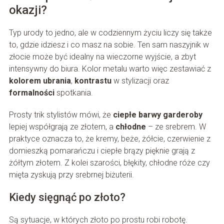
okazji?
Typ urody to jedno, ale w codziennym życiu liczy się także
to, gdzie idziesz i co masz na sobie. Ten sam naszyjnik w
złocie może być idealny na wieczorne wyjście, a zbyt
intensywny do biura. Kolor metalu warto więc zestawiać z
kolorem ubrania
,
kontrastu
w stylizacji oraz
formalności
spotkania.
Prosty trik stylistów mówi, że
ciepłe barwy garderoby
lepiej współgrają ze złotem, a
chłodne
– ze srebrem. W
praktyce oznacza to, że kremy, beże, żółcie, czerwienie z
domieszką pomarańczu i ciepłe brązy pięknie grają z
żółtym złotem. Z kolei szarości, błękity, chłodne róże czy
mięta zyskują przy srebrnej biżuterii.
Kiedy sięgnąć po złoto?
Są sytuacje, w których złoto po prostu robi robotę.