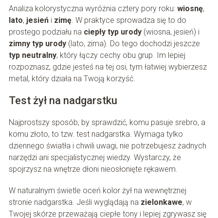
Analiza kolorystyczna wyróżnia cztery pory roku:
wiosnę
,
lato
,
jesień
i
zimę
. W praktyce sprowadza się to do
prostego podziału na
ciepły typ urody
(wiosna, jesień) i
zimny typ urody
(lato, zima). Do tego dochodzi jeszcze
typ neutralny
, który łączy cechy obu grup. Im lepiej
rozpoznasz, gdzie jesteś na tej osi, tym łatwiej wybierzesz
metal, który działa na Twoją korzyść.
Test żył na nadgarstku
Najprostszy sposób, by sprawdzić, komu pasuje srebro, a
komu złoto, to tzw. test nadgarstka. Wymaga tylko
dziennego światła i chwili uwagi, nie potrzebujesz żadnych
narzędzi ani specjalistycznej wiedzy. Wystarczy, że
spojrzysz na wnętrze dłoni nieosłonięte rękawem.
W naturalnym świetle oceń kolor żył na wewnętrznej
stronie nadgarstka. Jeśli wyglądają na
zielonkawe
, w
Twojej skórze przeważają ciepłe tony i lepiej zgrywasz się