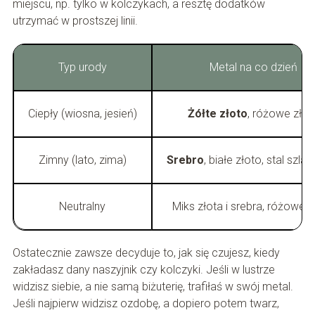
miejscu, np. tylko w kolczykach, a resztę dodatków
utrzymać w prostszej linii.
Typ urody
Metal na co dzień
Ciepły (wiosna, jesień)
Żółte złoto
, różowe złot
Zimny (lato, zima)
Srebro
, białe złoto, stal szla
Neutralny
Miks złota i srebra, różowe z
Ostatecznie zawsze decyduje to, jak się czujesz, kiedy
zakładasz dany naszyjnik czy kolczyki. Jeśli w lustrze
widzisz siebie, a nie samą biżuterię, trafiłaś w swój metal.
Jeśli najpierw widzisz ozdobę, a dopiero potem twarz,