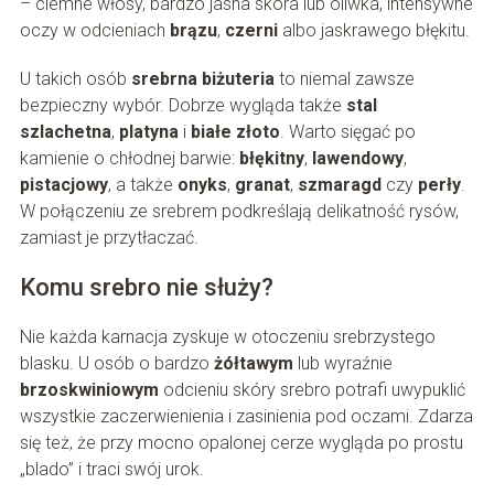
– ciemne włosy, bardzo jasna skóra lub oliwka, intensywne
oczy w odcieniach
brązu
,
czerni
albo jaskrawego błękitu.
U takich osób
srebrna biżuteria
to niemal zawsze
bezpieczny wybór. Dobrze wygląda także
stal
szlachetna
,
platyna
i
białe złoto
. Warto sięgać po
kamienie o chłodnej barwie:
błękitny
,
lawendowy
,
pistacjowy
, a także
onyks
,
granat
,
szmaragd
czy
perły
.
W połączeniu ze srebrem podkreślają delikatność rysów,
zamiast je przytłaczać.
Komu srebro nie służy?
Nie każda karnacja zyskuje w otoczeniu srebrzystego
blasku. U osób o bardzo
żółtawym
lub wyraźnie
brzoskwiniowym
odcieniu skóry srebro potrafi uwypuklić
wszystkie zaczerwienienia i zasinienia pod oczami. Zdarza
się też, że przy mocno opalonej cerze wygląda po prostu
„blado” i traci swój urok.