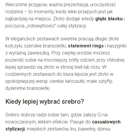
Wieczorne przyjęcie, ważna prezentacja, uroczystość
rodzinna – to momenty, kiedy lekki przepych jest jak
najbardziej na miejscu. Złoto dodaje wtedy
głębi
,
blasku
i
poczucia „odświętności” całej stylizacji.
W eleganckich zestawach świetnie pracują długie złote
kolczyki, szerokie bransoletki,
statement rings
i naszyjniki
z wyraźną zawieszką. Przy ciepłej urodzie możesz
pozwolić sobie na mocniejszy żółty odcień, przy chłodnej
lepiej sprawdzi się złoto w stronę bieli lub różu. W
codziennych zestawach do biura lepsze jest złoto w
spokojniejszej wersji: cienkie łańcuszki, małe sztyfty,
dyskretne bransoletki.
Kiedy lepiej wybrać srebro?
Srebro dobrze radzi sobie tam, gdzie zależy Ci na
nowoczesnym, lekkim efekcie. Pasuje do
casualowych
stylizacji
, miejskich zestawów, lnu, bawełny, dżinsu.