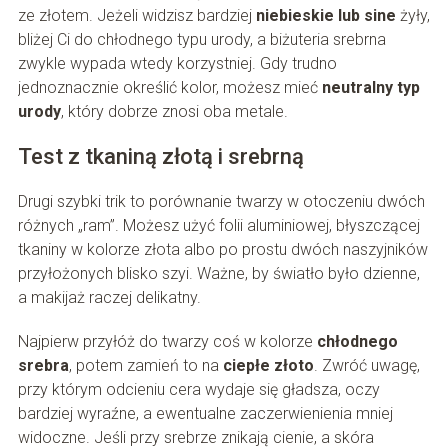
ze złotem. Jeżeli widzisz bardziej
niebieskie lub sine
żyły,
bliżej Ci do chłodnego typu urody, a biżuteria srebrna
zwykle wypada wtedy korzystniej. Gdy trudno
jednoznacznie określić kolor, możesz mieć
neutralny typ
urody
, który dobrze znosi oba metale.
Test z tkaniną złotą i srebrną
Drugi szybki trik to porównanie twarzy w otoczeniu dwóch
różnych „ram”. Możesz użyć folii aluminiowej, błyszczącej
tkaniny w kolorze złota albo po prostu dwóch naszyjników
przyłożonych blisko szyi. Ważne, by światło było dzienne,
a makijaż raczej delikatny.
Najpierw przyłóż do twarzy coś w kolorze
chłodnego
srebra
, potem zamień to na
ciepłe złoto
. Zwróć uwagę,
przy którym odcieniu cera wydaje się gładsza, oczy
bardziej wyraźne, a ewentualne zaczerwienienia mniej
widoczne. Jeśli przy srebrze znikają cienie, a skóra