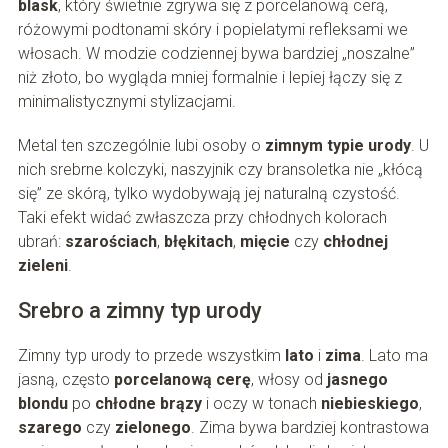
blask
, który świetnie zgrywa się z porcelanową cerą,
różowymi podtonami skóry i popielatymi refleksami we
włosach. W modzie codziennej bywa bardziej „noszalne”
niż złoto, bo wygląda mniej formalnie i lepiej łączy się z
minimalistycznymi stylizacjami.
Metal ten szczególnie lubi osoby o
zimnym typie urody
. U
nich srebrne kolczyki, naszyjnik czy bransoletka nie „kłócą
się” ze skórą, tylko wydobywają jej naturalną czystość.
Taki efekt widać zwłaszcza przy chłodnych kolorach
ubrań:
szarościach
,
błękitach
,
mięcie
czy
chłodnej
zieleni
.
Srebro a zimny typ urody
Zimny typ urody to przede wszystkim
lato
i
zima
. Lato ma
jasną, często
porcelanową cerę
, włosy od
jasnego
blondu
po
chłodne brązy
i oczy w tonach
niebieskiego
,
szarego
czy
zielonego
. Zima bywa bardziej kontrastowa