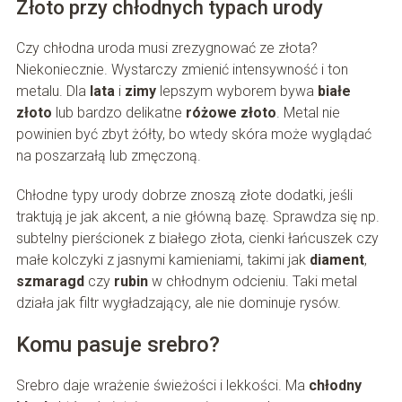
Złoto przy chłodnych typach urody
Czy chłodna uroda musi zrezygnować ze złota?
Niekoniecznie. Wystarczy zmienić intensywność i ton
metalu. Dla
lata
i
zimy
lepszym wyborem bywa
białe
złoto
lub bardzo delikatne
różowe złoto
. Metal nie
powinien być zbyt żółty, bo wtedy skóra może wyglądać
na poszarzałą lub zmęczoną.
Chłodne typy urody dobrze znoszą złote dodatki, jeśli
traktują je jak akcent, a nie główną bazę. Sprawdza się np.
subtelny pierścionek z białego złota, cienki łańcuszek czy
małe kolczyki z jasnymi kamieniami, takimi jak
diament
,
szmaragd
czy
rubin
w chłodnym odcieniu. Taki metal
działa jak filtr wygładzający, ale nie dominuje rysów.
Komu pasuje srebro?
Srebro daje wrażenie świeżości i lekkości. Ma
chłodny