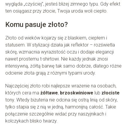
wygląda „czyściej”, jesteś bliżej zimnego typu. Gdy efekt
ten osiągasz przy złocie, Twoja uroda woli ciepło.
Komu pasuje złoto?
Złoto od wieków kojarzy się z blaskiem, ciepłem i
statusem. W stylizacji działa jak reflektor – rozświetla
skórę, wzmacnia wyrazistość oczu i dodaje elegancji
nawet prostemu t-shirtowi. Nie każdy jednak znosi
intensywną, żółtą barwę tak samo dobrze, dlatego różne
odcienie złota grają z różnymi typami urody.
Najczęściej złoto robi najlepsze wrażenie na osobach,
których cera ma
żółtawe
,
brzoskwiniowe
lub
złociste
tony. Wtedy biżuteria nie odcina się ostrą linią od skóry,
tylko stapia się z nią w jedną, harmonijną całość. Takie
połączenie szczególnie widać przy naszyjnikach i
kolczykach blisko twarzy.