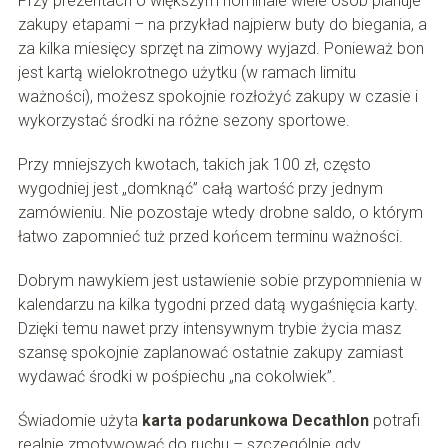
Przy prezentach o większym nominale wiele osób planuje
zakupy etapami – na przykład najpierw buty do biegania, a
za kilka miesięcy sprzęt na zimowy wyjazd. Ponieważ bon
jest kartą wielokrotnego użytku (w ramach limitu
ważności), możesz spokojnie rozłożyć zakupy w czasie i
wykorzystać środki na różne sezony sportowe.
Przy mniejszych kwotach, takich jak 100 zł, często
wygodniej jest „domknąć” całą wartość przy jednym
zamówieniu. Nie pozostaje wtedy drobne saldo, o którym
łatwo zapomnieć tuż przed końcem terminu ważności.
Dobrym nawykiem jest ustawienie sobie przypomnienia w
kalendarzu na kilka tygodni przed datą wygaśnięcia karty.
Dzięki temu nawet przy intensywnym trybie życia masz
szansę spokojnie zaplanować ostatnie zakupy zamiast
wydawać środki w pośpiechu „na cokolwiek”.
Świadomie użyta
karta podarunkowa Decathlon
potrafi
realnie zmotywować do ruchu – szczególnie gdy