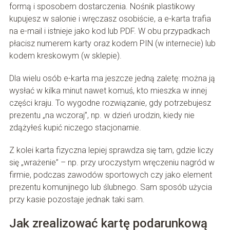
formą i sposobem dostarczenia. Nośnik plastikowy
kupujesz w salonie i wręczasz osobiście, a e-karta trafia
na e-mail i istnieje jako kod lub PDF. W obu przypadkach
płacisz numerem karty oraz kodem PIN (w internecie) lub
kodem kreskowym (w sklepie).
Dla wielu osób e-karta ma jeszcze jedną zaletę: można ją
wysłać w kilka minut nawet komuś, kto mieszka w innej
części kraju. To wygodne rozwiązanie, gdy potrzebujesz
prezentu „na wczoraj”, np. w dzień urodzin, kiedy nie
zdążyłeś kupić niczego stacjonarnie.
Z kolei karta fizyczna lepiej sprawdza się tam, gdzie liczy
się „wrażenie” – np. przy uroczystym wręczeniu nagród w
firmie, podczas zawodów sportowych czy jako element
prezentu komunijnego lub ślubnego. Sam sposób użycia
przy kasie pozostaje jednak taki sam.
Jak zrealizować kartę podarunkową