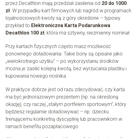
przez Decathlon mają przedział zasilenia od
20 do 1000
zł
. W przypadku kart firmowych lub nagród w programach
lojalnościowych kwoty są z góry określone – typowy
przykład to
Elektroniczna Karta Podarunkowa
Decathlon 100 zł
, która ma sztywny, niezmienny nominał.
Przy kartach fizycznych często masz możliwość
ponownego doładowania. Takie bony są opisane jako
„wielokrotnego użytku” – po wykorzystaniu środków
można je zasilić kolejną kwotą, bez wyrzucania plastiku i
kupowania nowego nośnika.
W praktyce dobrze jest od razu zdecydować, czy karta
ma być jednorazowym prezentem (np. na określoną
okazję), czy raczej „stałym portfelem sportowym”, który
będziesz regularnie doładowywać – np. dziecku
trenującemu konkretną dyscyplinę lub pracownikom w
ramach benefitu pozapłacowego.