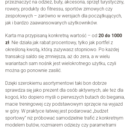
przeznaczyć na odzież, buty, akcesoria, sprzęt turystyczny,
rowery, produkty do fitnessu, sportów zimowych czy
zespołowych – zarówno w wersjach dla początkujących,
jak i bardzo zaawansowanych użytkowników.
Karta ma przypisaną konkretną wartość – od
20 do 1000
zł
. Nie działa jak rabat procentowy, tylko jak portfel z
określoną kwotą, którą zużywasz stopniowo. Po każdej
transakcji saldo się zmniejsza, aż do zera, a w wielu
wariantach sam nośnik jest wielokrotnego użytku, czyli
można go ponownie zasilić.
Dzięki szerokiemu asortymentowi taki bon dobrze
sprawdza się jako prezent dla osób aktywnych, ale też dla
kogoś, kto dopiero myśli o pierwszych butach do biegania,
macie treningowej czy podstawowym sprzęcie na wyjazd
w góry. W praktyce łatwiej jest podarować „budżet
sportowy” niż próbować samodzielnie trafić z konkretnym
modelem butów, rozmiarem odzieży czy parametrami