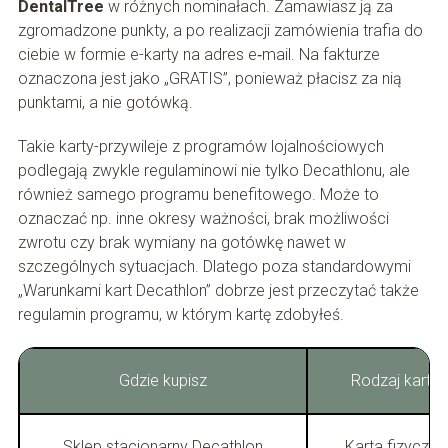
DentalTree
w różnych nominałach. Zamawiasz ją za
zgromadzone punkty, a po realizacji zamówienia trafia do
ciebie w formie e-karty na adres e‑mail. Na fakturze
oznaczona jest jako „GRATIS”, ponieważ płacisz za nią
punktami, a nie gotówką.
Takie karty-przywileje z programów lojalnościowych
podlegają zwykle regulaminowi nie tylko Decathlonu, ale
również samego programu benefitowego. Może to
oznaczać np. inne okresy ważności, brak możliwości
zwrotu czy brak wymiany na gotówkę nawet w
szczególnych sytuacjach. Dlatego poza standardowymi
„Warunkami kart Decathlon” dobrze jest przeczytać także
regulamin programu, w którym kartę zdobyłeś.
Gdzie kupisz
Rodzaj karty
Sklep stacjonarny Decathlon
Karta fizyczna