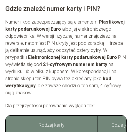
Gdzie znaleźć numer karty i PIN?
Numer i kod zabezpieczający są elementem
Plastikowej
karty podarunkowej Euro
albo jej elektronicznego
odpowiednika. W wersji fizycznej numer znajdziesz na
rewersie, natomiast PIN ukryty jest pod zdrapką – trzeba
ją delikatnie usunąć, aby odczytać cztery cyfry. W
przypadku
Elektronicznej karty podarunkowej Euro
PIN
wyświetla się pod
21‑cyfrowym numerem karty
na
wydruku lub w pliku z kuponem. W korespondencji i na
stronie sklepu ten PIN bywa też określany jako
kod
weryfikacyjny
, ale zawsze chodzi o ten sam, 4‑cyfrowy
ciąg znaków.
Dla przejrzystości porównanie wygląda tak:
Rodzaj karty
Gdzie jest