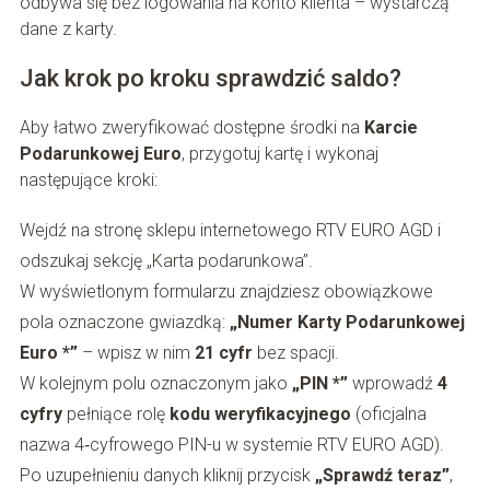
odbywa się bez logowania na konto klienta – wystarczą
dane z karty.
Jak krok po kroku sprawdzić saldo?
Aby łatwo zweryfikować dostępne środki na
Karcie
Podarunkowej Euro
, przygotuj kartę i wykonaj
następujące kroki:
Wejdź na stronę sklepu internetowego RTV EURO AGD i
odszukaj sekcję „Karta podarunkowa”.
W wyświetlonym formularzu znajdziesz obowiązkowe
pola oznaczone gwiazdką:
„Numer Karty Podarunkowej
Euro *”
– wpisz w nim
21 cyfr
bez spacji.
W kolejnym polu oznaczonym jako
„PIN *”
wprowadź
4
cyfry
pełniące rolę
kodu weryfikacyjnego
(oficjalna
nazwa 4‑cyfrowego PIN-u w systemie RTV EURO AGD).
Po uzupełnieniu danych kliknij przycisk
„Sprawdź teraz”
,