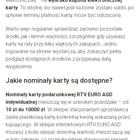
elektronicznej – na
wydruku kuponu elektronicznej
karty
. To istotne, bo nawet jeśli na bonie zostało saldo, po
upływie terminu płatność kartą może być odrzucona.
Warto więc regularnie sprawdzać zarówno pozostałe
środki, jak i termin ważności, szczególnie gdy używasz
karty na raty przy kilku większych zakupach. Jedno
logowanie na stronie wystarcza, aby zobaczyć pełny
podgląd dostępnych środków z przypisaną datą
wygaszenia.
Jakie nominały karty są dostępne?
Nominały karty podarunkowej RTV EURO AGD
indywidualnej
mieszczą się w szerokim przedziale – od
10 zł do 10000 zł
. W sklepie stacjonarnym sprzedawca
zasila plastikową kartę konkretną kwotą wskazaną przez
kupującego. W sklepie internetowym RTV EURO AGD
możesz z kolei wpisać dowolną wartość mieszczącą się
w tym zakresie, co pozwala łatwiej dopasować prezent