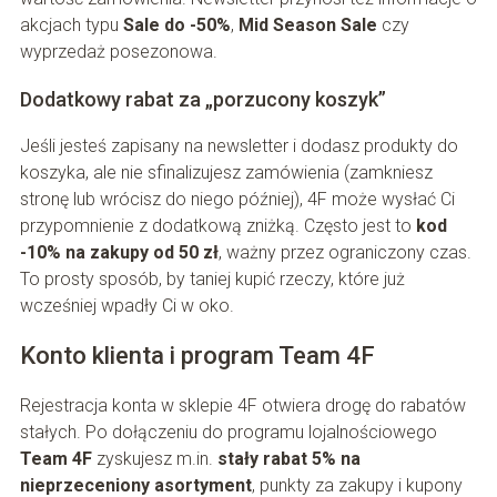
akcjach typu
Sale do -50%
,
Mid Season Sale
czy
wyprzedaż posezonowa.
Dodatkowy rabat za „porzucony koszyk”
Jeśli jesteś zapisany na newsletter i dodasz produkty do
koszyka, ale nie sfinalizujesz zamówienia (zamkniesz
stronę lub wrócisz do niego później), 4F może wysłać Ci
przypomnienie z dodatkową zniżką. Często jest to
kod
-10% na zakupy od 50 zł
, ważny przez ograniczony czas.
To prosty sposób, by taniej kupić rzeczy, które już
wcześniej wpadły Ci w oko.
Konto klienta i program Team 4F
Rejestracja konta w sklepie 4F otwiera drogę do rabatów
stałych. Po dołączeniu do programu lojalnościowego
Team 4F
zyskujesz m.in.
stały rabat 5% na
nieprzeceniony asortyment
, punkty za zakupy i kupony