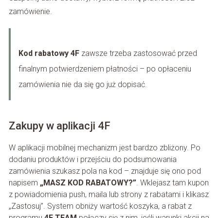
zamówienie.
Kod rabatowy 4F
zawsze trzeba zastosować przed
finalnym potwierdzeniem płatności – po opłaceniu
zamówienia nie da się go już dopisać.
Zakupy w aplikacji 4F
W aplikacji mobilnej mechanizm jest bardzo zbliżony. Po
dodaniu produktów i przejściu do podsumowania
zamówienia szukasz pola na kod – znajduje się ono pod
napisem
„MASZ KOD RABATOWY?”
. Wklejasz tam kupon
z powiadomienia push, maila lub strony z rabatami i klikasz
„Zastosuj”. System obniży wartość koszyka, a rabat z
programu
4F TEAM
połączy się z nim, jeśli warunki akcji na