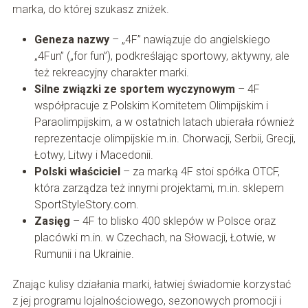
marka, do której szukasz zniżek.
Geneza nazwy
– „4F” nawiązuje do angielskiego
„4Fun” („for fun”), podkreślając sportowy, aktywny, ale
też rekreacyjny charakter marki.
Silne związki ze sportem wyczynowym
– 4F
współpracuje z Polskim Komitetem Olimpijskim i
Paraolimpijskim, a w ostatnich latach ubierała również
reprezentacje olimpijskie m.in. Chorwacji, Serbii, Grecji,
Łotwy, Litwy i Macedonii.
Polski właściciel
– za marką 4F stoi spółka OTCF,
która zarządza też innymi projektami, m.in. sklepem
SportStyleStory.com.
Zasięg
– 4F to blisko 400 sklepów w Polsce oraz
placówki m.in. w Czechach, na Słowacji, Łotwie, w
Rumunii i na Ukrainie.
Znając kulisy działania marki, łatwiej świadomie korzystać
z jej programu lojalnościowego, sezonowych promocji i