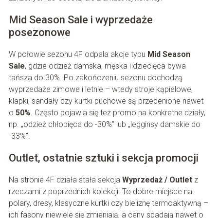
Mid Season Sale i wyprzedaże
posezonowe
W połowie sezonu 4F odpala akcje typu
Mid Season
Sale
, gdzie odzież damska, męska i dziecięca bywa
tańsza do 30%. Po zakończeniu sezonu dochodzą
wyprzedaże zimowe i letnie – wtedy stroje kąpielowe,
klapki, sandały czy kurtki puchowe są przecenione nawet
o
50%
. Często pojawia się też promo na konkretne działy,
np. „odzież chłopięca do -30%” lub „legginsy damskie do
-33%”.
Outlet, ostatnie sztuki i sekcja promocji
Na stronie 4F działa stała sekcja
Wyprzedaż / Outlet
z
rzeczami z poprzednich kolekcji. To dobre miejsce na
polary, dresy, klasyczne kurtki czy bieliznę termoaktywną –
ich fasony niewiele się zmieniają, a ceny spadają nawet o