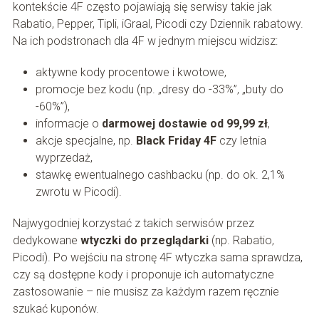
kontekście 4F często pojawiają się serwisy takie jak
Rabatio, Pepper, Tipli, iGraal, Picodi czy Dziennik rabatowy.
Na ich podstronach dla 4F w jednym miejscu widzisz:
aktywne kody procentowe i kwotowe,
promocje bez kodu (np. „dresy do -33%”, „buty do
-60%”),
informacje o
darmowej dostawie od 99,99 zł
,
akcje specjalne, np.
Black Friday 4F
czy letnia
wyprzedaż,
stawkę ewentualnego cashbacku (np. do ok. 2,1%
zwrotu w Picodi).
Najwygodniej korzystać z takich serwisów przez
dedykowane
wtyczki do przeglądarki
(np. Rabatio,
Picodi). Po wejściu na stronę 4F wtyczka sama sprawdza,
czy są dostępne kody i proponuje ich automatyczne
zastosowanie – nie musisz za każdym razem ręcznie
szukać kuponów.