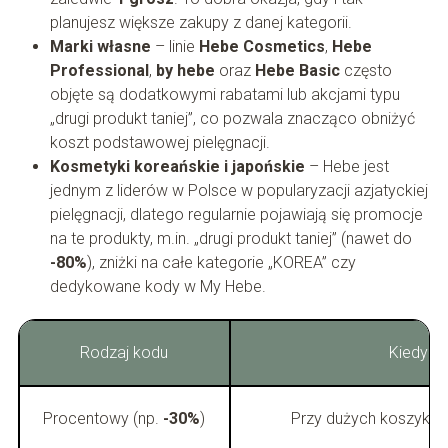
planujesz większe zakupy z danej kategorii.
Marki własne
– linie
Hebe Cosmetics
,
Hebe
Professional
,
by hebe
oraz
Hebe Basic
często
objęte są dodatkowymi rabatami lub akcjami typu
„drugi produkt taniej”, co pozwala znacząco obniżyć
koszt podstawowej pielęgnacji.
Kosmetyki koreańskie i japońskie
– Hebe jest
jednym z liderów w Polsce w popularyzacji azjatyckiej
pielęgnacji, dlatego regularnie pojawiają się promocje
na te produkty, m.in. „drugi produkt taniej” (nawet do
-80%
), zniżki na całe kategorie „KOREA” czy
dedykowane kody w My Hebe.
Rodzaj kodu
Kiedy si
Procentowy (np.
-30%
)
Przy dużych koszykach