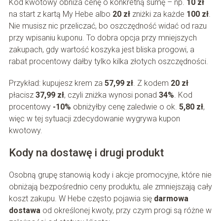
Kod kwotowy obniża cenę o konkretną sumę – np.
10 zł
na start z kartą My Hebe albo
20 zł
zniżki za każde
100 zł
.
Nie musisz nic przeliczać, bo oszczędność widać od razu
przy wpisaniu kuponu. To dobra opcja przy mniejszych
zakupach, gdy wartość koszyka jest bliska progowi, a
rabat procentowy dałby tylko kilka złotych oszczędności.
Przykład: kupujesz krem za
57,99 zł
. Z kodem
20 zł
płacisz
37,99 zł
, czyli zniżka wynosi ponad
34%
. Kod
procentowy
-10%
obniżyłby cenę zaledwie o ok.
5,80 zł
,
więc w tej sytuacji zdecydowanie wygrywa kupon
kwotowy.
Kody na dostawę i drugi produkt
Osobną grupę stanowią kody i akcje promocyjne, które nie
obniżają bezpośrednio ceny produktu, ale zmniejszają cały
koszt zakupu. W Hebe często pojawia się
darmowa
dostawa
od określonej kwoty, przy czym progi są różne w