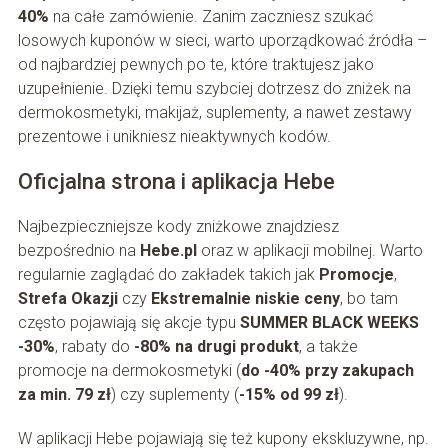
40%
na całe zamówienie. Zanim zaczniesz szukać
losowych kuponów w sieci, warto uporządkować źródła –
od najbardziej pewnych po te, które traktujesz jako
uzupełnienie. Dzięki temu szybciej dotrzesz do zniżek na
dermokosmetyki, makijaż, suplementy, a nawet zestawy
prezentowe i unikniesz nieaktywnych kodów.
Oficjalna strona i aplikacja Hebe
Najbezpieczniejsze kody zniżkowe znajdziesz
bezpośrednio na
Hebe.pl
oraz w aplikacji mobilnej. Warto
regularnie zaglądać do zakładek takich jak
Promocje
,
Strefa Okazji
czy
Ekstremalnie niskie ceny
, bo tam
często pojawiają się akcje typu
SUMMER BLACK WEEKS
-30%
, rabaty do
-80% na drugi produkt
, a także
promocje na dermokosmetyki (
do -40% przy zakupach
za min. 79 zł
) czy suplementy (
-15% od 99 zł
).
W aplikacji Hebe pojawiają się też kupony ekskluzywne, np.