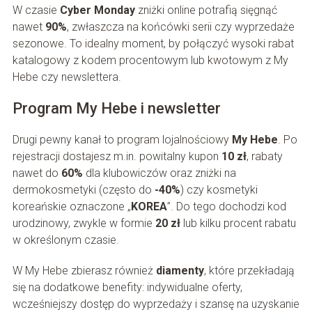
W czasie
Cyber Monday
zniżki online potrafią sięgnąć
nawet
90%
, zwłaszcza na końcówki serii czy wyprzedaże
sezonowe. To idealny moment, by połączyć wysoki rabat
katalogowy z kodem procentowym lub kwotowym z My
Hebe czy newslettera.
Program My Hebe i newsletter
Drugi pewny kanał to program lojalnościowy
My Hebe
. Po
rejestracji dostajesz m.in. powitalny kupon
10 zł
, rabaty
nawet do
60%
dla klubowiczów oraz zniżki na
dermokosmetyki (często do
-40%
) czy kosmetyki
koreańskie oznaczone „
KOREA
”. Do tego dochodzi kod
urodzinowy, zwykle w formie
20 zł
lub kilku procent rabatu
w określonym czasie.
W My Hebe zbierasz również
diamenty
, które przekładają
się na dodatkowe benefity: indywidualne oferty,
wcześniejszy dostęp do wyprzedaży i szansę na uzyskanie