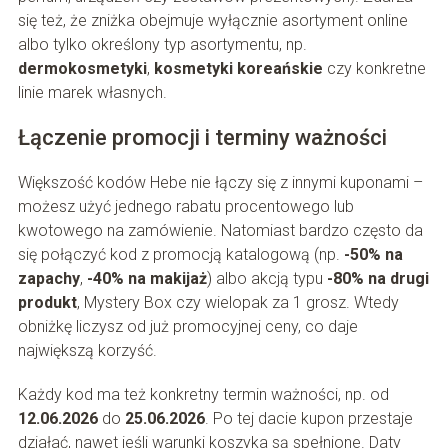
się też, że zniżka obejmuje wyłącznie asortyment online
albo tylko określony typ asortymentu, np.
dermokosmetyki
,
kosmetyki koreańskie
czy konkretne
linie marek własnych.
Łączenie promocji i terminy ważności
Większość kodów Hebe nie łączy się z innymi kuponami –
możesz użyć jednego rabatu procentowego lub
kwotowego na zamówienie. Natomiast bardzo często da
się połączyć kod z promocją katalogową (np.
-50% na
zapachy
,
-40% na makijaż
) albo akcją typu
-80% na drugi
produkt
, Mystery Box czy wielopak za 1 grosz. Wtedy
obniżkę liczysz od już promocyjnej ceny, co daje
największą korzyść.
Każdy kod ma też konkretny termin ważności, np. od
12.06.2026
do
25.06.2026
. Po tej dacie kupon przestaje
działać, nawet jeśli warunki koszyka są spełnione. Daty