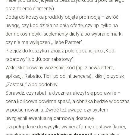
Hebe (lub załóż je, jeśli chcesz użyć kuponu powitalnego
oraz zbierać diamenty).
Dodaj do koszyka produkty objęte promocją – zwróć
uwagę, czy kod działa na całą ofertę, czy np. tylko na
dermokosmetyki, suplementy diety albo wybrane marki,
czy nie ma wyłączeń „Hebe Partner”.
Przejdź do koszyka i znajdź pole opisane jako „Kod
rabatowy” lub „Kupon rabatowy”.
Wklej skopiowany wcześniej kod (np. z newslettera,
aplikacji, Rabatio, Tipli lub od influencera) i kliknij przycisk
„Zastosuj” albo podobny.
Sprawdź, czy rabat faktycznie naliczył się poprawnie –
cena końcowa powinna spaść, a obniżka będzie widoczna
w podsumowaniu. Zwróć też uwagę, czy system
uwzględnił ewentualną darmową dostawę.
Uzupełnij dane do wysyłki, wybierz formę dostawy (kurier,