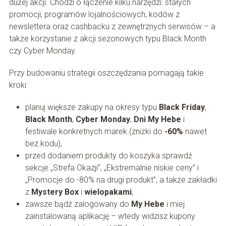
dużej akcji. Chodzi o łączenie kilku narzędzi: stałych
promocji, programów lojalnościowych, kodów z
newslettera oraz cashbacku z zewnętrznych serwisów – a
także korzystanie z akcji sezonowych typu Black Month
czy Cyber Monday.
Przy budowaniu strategii oszczędzania pomagają takie
kroki:
planuj większe zakupy na okresy typu
Black Friday
,
Black Month
,
Cyber Monday
,
Dni My Hebe
i
festiwale konkretnych marek (zniżki do
-60%
nawet
bez kodu),
przed dodaniem produkty do koszyka sprawdź
sekcje „Strefa Okazji”, „Ekstremalnie niskie ceny” i
„Promocje do -80% na drugi produkt”, a także zakładki
z
Mystery Box
i
wielopakami
,
zawsze bądź zalogowany do
My Hebe
i miej
zainstalowaną aplikację – wtedy widzisz kupony