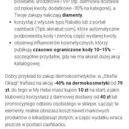
powitalne, urodzinowe i VIP (np. darmowa dostawa
od niskiej kwoty, dodatkowe -30% na kategorie), a
Twoje zakupy naliczają
diamenty
,
korzystaj z wtyczek typu Rabatio lub z portali
cashback (Tipli, alerabat.com), które automatycznie
podpowiedzą kody i zwrócą część wydanej kwoty,
obserwuj influencerów kosmetycznych, którzy
publikują
czasowo ograniczone kody 10–15%
–
szczególnie przydatne, gdy nie ma akurat dużej akcji
katalogowej.
Dobry przykład to zakup dermokosmetyków: w „Strefie
Okazji” trafiasz na akcję
-40% na dermokosmetyki
od
79
zł
, do tego w My Hebe masz kupon
10 zł
na start, a jako
klubowicz korzystasz z darmowej dostawy od
40 zł
lub
promocyjnego odbioru osobistego w sklepie. Łącząc te
elementy, realnie obniżasz koszt nawet markowych
produktów o kilkadziesiąt złotych, a część wydatku wraca
jeszcze w postaci cashbacku.