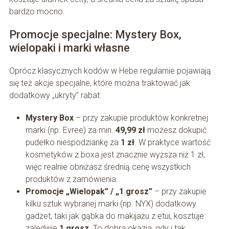
bardzo mocno.
Promocje specjalne: Mystery Box,
wielopaki i marki własne
Oprócz klasycznych kodów w Hebe regularnie pojawiają
się też akcje specjalne, które można traktować jak
dodatkowy „ukryty” rabat:
Mystery Box
– przy zakupie produktów konkretnej
marki (np. Evree) za min.
49,99 zł
możesz dokupić
pudełko niespodziankę za
1 zł
. W praktyce wartość
kosmetyków z boxa jest znacznie wyższa niż 1 zł,
więc realnie obniżasz średnią cenę wszystkich
produktów z zamówienia.
Promocje „Wielopak” / „1 grosz”
– przy zakupie
kilku sztuk wybranej marki (np. NYX) dodatkowy
gadżet, taki jak gąbka do makijażu z etui, kosztuje
zaledwie
1 grosz
. To dobra okazja, gdy i tak