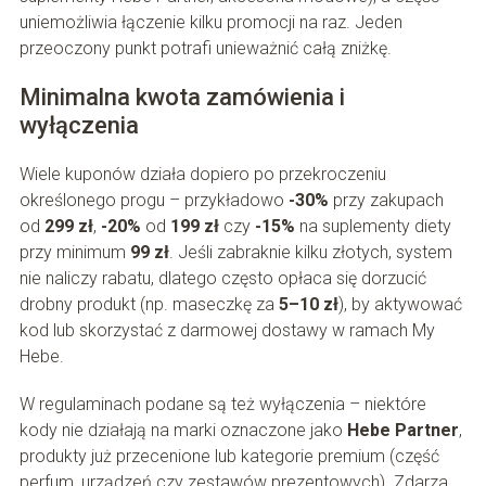
uniemożliwia łączenie kilku promocji na raz. Jeden
przeoczony punkt potrafi unieważnić całą zniżkę.
Minimalna kwota zamówienia i
wyłączenia
Wiele kuponów działa dopiero po przekroczeniu
określonego progu – przykładowo
-30%
przy zakupach
od
299 zł
,
-20%
od
199 zł
czy
-15%
na suplementy diety
przy minimum
99 zł
. Jeśli zabraknie kilku złotych, system
nie naliczy rabatu, dlatego często opłaca się dorzucić
drobny produkt (np. maseczkę za
5–10 zł
), by aktywować
kod lub skorzystać z darmowej dostawy w ramach My
Hebe.
W regulaminach podane są też wyłączenia – niektóre
kody nie działają na marki oznaczone jako
Hebe Partner
,
produkty już przecenione lub kategorie premium (część
perfum, urządzeń czy zestawów prezentowych). Zdarza