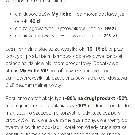
zależności od statusu klienta:
dla klubowiczów
My Hebe
– darmowa dostawa już
od ok.
40 zł
,
dla zalogowanych użytkowników – od ok.
89 zł
,
dla niezalogowanych – zazwyczaj od ok.
249 zł
.
Jeśli normalnie płacisz za wysyłkę ok.
10–15 zł
, to przy
tańszych produktach darmowa dostawa bywa bardziej
opłacalna niż niewielki rabat procentowy. Dodatkowo
status
My Hebe VIP
potrafi jeszcze obniżyć próg
darmowej wysyłki lub częściej zapewniać akcje „dostawa
0 zł” bez minimalnej kwoty.
Popularne są też akcje typu
-80% na drugi produkt
,
-50%
na drugi produkt do opalania czy
-40%
na drugi produkt do
makijażu. To szczególnie korzystne, gdy kupujesz pary
produktów: np. dwa takie same szampony, dwa kremy do
twarzy albo duet podkład + korektor. Wtedy druga sztuka
kosztuje ułamek ceny, a średnia cena za sztukę spada