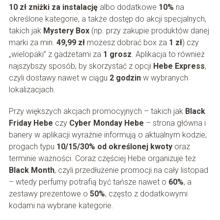
10 zł zniżki za instalację
albo dodatkowe
10%
na
określone kategorie, a także dostęp do akcji specjalnych,
takich jak
Mystery Box
(np. przy zakupie produktów danej
marki za min.
49,99 zł
możesz dobrać box za
1 zł
) czy
„wielopaki” z gadżetami za
1 grosz
. Aplikacja to również
najszybszy sposób, by skorzystać z opcji
Hebe Express
,
czyli dostawy nawet w ciągu
2 godzin
w wybranych
lokalizacjach.
Przy większych akcjach promocyjnych – takich jak
Black
Friday Hebe
czy
Cyber Monday Hebe
– strona główna i
banery w aplikacji wyraźnie informują o aktualnym kodzie,
progach typu
10/15/30% od określonej kwoty
oraz
terminie ważności. Coraz częściej Hebe organizuje też
Black Month
, czyli przedłużenie promocji na cały listopad
– wtedy perfumy potrafią być tańsze nawet o
60%
, a
zestawy prezentowe o
50%
, często z dodatkowymi
kodami na wybrane kategorie.