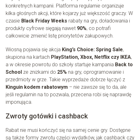
konkretnych kampanii. Platforma regularnie organizuje
kilka głośnych akcji, które kojarzy już większość graczy. W
czasie
Black Friday Weeks
rabaty na gry, doładowania i
produkty cyfrowe sięgają nawet
90%
, co potrafi
całkowicie zmienić listę priorytetów zakupowych.
Wiosną pojawia się akcja
King’s Choice: Spring Sale
,
skupiona na kartach
PlayStation, Xbox, Netflix czy IKEA
,
a w okresie powrotu do szkoły startuje kampania
Back to
School
ze zniżkami do
25%
na gry, oprogramowanie i
przedmioty w grze. Takie wyprzedaże dobrze łączyć z
Kinguin kodem rabatowym
– nie zawsze się to da, ale
jeśli regulamin na to pozwala, przecena robi się naprawdę
imponująca.
Zwroty gotówki i cashback
Rabat nie musi kończyć się na samej cenie gry. Dostępne
są także formy zwrotu części wydatków, jak cashback czy