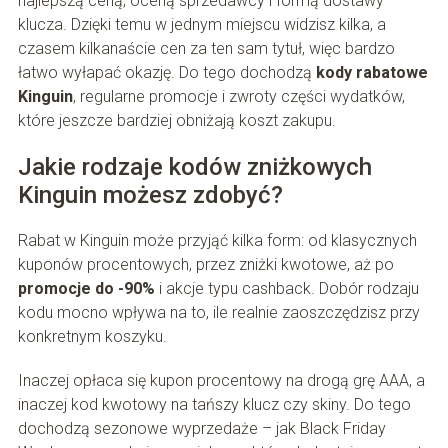
najlepszą ceną, oceną sprzedawcy i formą dostawy
klucza. Dzięki temu w jednym miejscu widzisz kilka, a
czasem kilkanaście cen za ten sam tytuł, więc bardzo
łatwo wyłapać okazję. Do tego dochodzą
kody rabatowe
Kinguin
, regularne promocje i zwroty części wydatków,
które jeszcze bardziej obniżają koszt zakupu.
Jakie rodzaje kodów zniżkowych
Kinguin możesz zdobyć?
Rabat w Kinguin może przyjąć kilka form: od klasycznych
kuponów procentowych, przez zniżki kwotowe, aż po
promocje do -90%
i akcje typu cashback. Dobór rodzaju
kodu mocno wpływa na to, ile realnie zaoszczędzisz przy
konkretnym koszyku.
Inaczej opłaca się kupon procentowy na drogą grę AAA, a
inaczej kod kwotowy na tańszy klucz czy skiny. Do tego
dochodzą sezonowe wyprzedaże – jak Black Friday