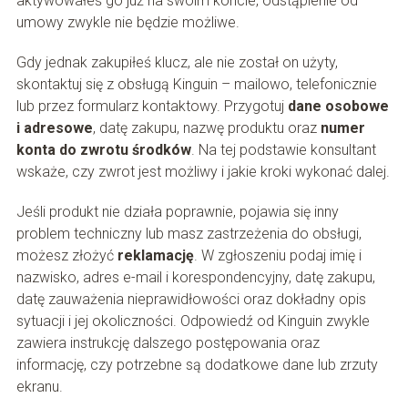
aktywowałeś go już na swoim koncie, odstąpienie od
umowy zwykle nie będzie możliwe.
Gdy jednak zakupiłeś klucz, ale nie został on użyty,
skontaktuj się z obsługą Kinguin – mailowo, telefonicznie
lub przez formularz kontaktowy. Przygotuj
dane osobowe
i adresowe
, datę zakupu, nazwę produktu oraz
numer
konta do zwrotu środków
. Na tej podstawie konsultant
wskaże, czy zwrot jest możliwy i jakie kroki wykonać dalej.
Jeśli produkt nie działa poprawnie, pojawia się inny
problem techniczny lub masz zastrzeżenia do obsługi,
możesz złożyć
reklamację
. W zgłoszeniu podaj imię i
nazwisko, adres e-mail i korespondencyjny, datę zakupu,
datę zauważenia nieprawidłowości oraz dokładny opis
sytuacji i jej okoliczności. Odpowiedź od Kinguin zwykle
zawiera instrukcję dalszego postępowania oraz
informację, czy potrzebne są dodatkowe dane lub zrzuty
ekranu.