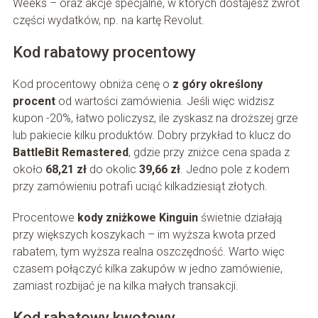
Weeks – oraz akcje specjalne, w których dostajesz zwrot
części wydatków, np. na kartę Revolut.
Kod rabatowy procentowy
Kod procentowy obniża cenę o
z góry określony
procent
od wartości zamówienia. Jeśli więc widzisz
kupon -20%, łatwo policzysz, ile zyskasz na droższej grze
lub pakiecie kilku produktów. Dobry przykład to klucz do
BattleBit Remastered
, gdzie przy zniżce cena spada z
około
68,21 zł
do okolic
39,66 zł
. Jedno pole z kodem
przy zamówieniu potrafi uciąć kilkadziesiąt złotych.
Procentowe
kody zniżkowe Kinguin
świetnie działają
przy większych koszykach – im wyższa kwota przed
rabatem, tym wyższa realna oszczędność. Warto więc
czasem połączyć kilka zakupów w jedno zamówienie,
zamiast rozbijać je na kilka małych transakcji.
Kod rabatowy kwotowy