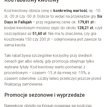
Kod kwotowy obniża cenę o
konkretną wartość
, np. -10
zł, -20 zł czy -50 zł. Dobrze to widać na przykładzie gry
Six
Days in Fallujah
– przy regularnej cenie ok.
179,81 zł
i
kodzie kwotowym możesz zejść do okolic
128,21 zł
, czyli
oszczędzasz aż
51,60 zł
. Nie ma tu znaczenia, czy gra
kosztowała 150 czy 200 zł – odejmowana jest zawsze ta
sama kwota.
Taki rabat bywa szczególnie korzystny przy średnich
cenach gier albo wtedy, gdy promocja obejmuje tylko
wybrane tytuły. Kod kwotowy warto porównać z
procentowym – czasem -15 zł da mniej niż -15%, a
czasem odwrotnie. Liczby łatwo przeliczyć jeszcze przed
finalizacją zamówienia.
Promocje sezonowe i wyprzedaże
Największe obniżki na Kinguin pojawiają się podczas