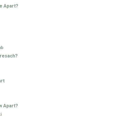
e Apart?
ub
kresach?
art
w Apart?
i