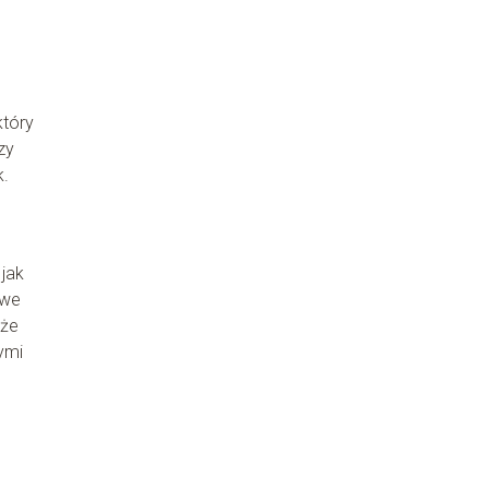
który
zy
k.
 jak
owe
oże
ymi