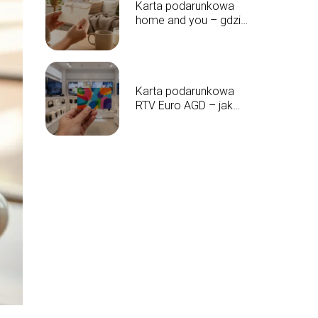
Karta podarunkowa
home and you – gdzie
kupić i jak działa?
Karta podarunkowa
RTV Euro AGD – jak
sprawdzić saldo?