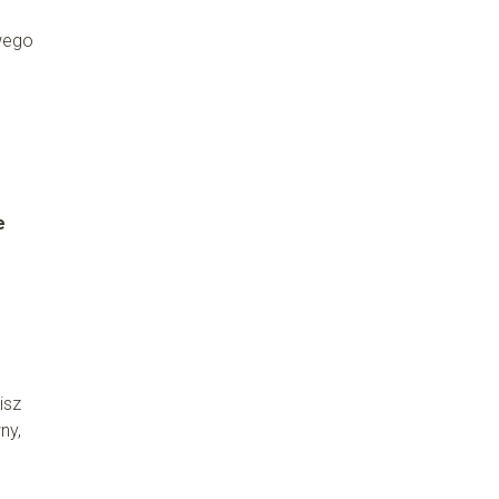
owego
e
isz
ny,