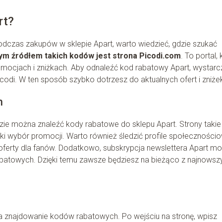
rt?
czas zakupów w sklepie Apart, warto wiedzieć, gdzie szukać
ym źródłem takich kodów jest strona Picodi.com
. To portal, 
romocjach i zniżkach. Aby odnaleźć kod rabatowy Apart, wystarc
codi. W ten sposób szybko dotrzesz do aktualnych ofert i zniże
h
gdzie można znaleźć kody rabatowe do sklepu Apart. Strony takie
ki wybór promocji. Warto również śledzić profile społeczności
e oferty dla fanów. Dodatkowo, subskrypcja newslettera Apart m
abatowych. Dzięki temu zawsze będziesz na bieżąco z najnowsz
wia znajdowanie kodów rabatowych. Po wejściu na stronę, wpisz