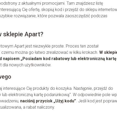
odstrony z aktualnymi promocjami. Tam znajdziesz listę
eresującą Cię ofertę, skopiuj kod i przejdź do sklepu internet
 szybkie rozwiązanie, które pozwala zaoszczędzić podczas
 sklepie Apart?
towym Apart jest niezwykle proste. Proces ten został
ki czemu można go łatwo zrealizować w kilku krokach.
W sklepi
od napisem „Posiadam kod rabatowy lub elektroniczną kartę
et dla nowych użytkowników.
wego
 interesujące Cię produkty do koszyka. Następnie, przejdź do
 lub elektroniczną kartę podarunkową”. W odpowiednie pole wp
rowadzeniu,
naciśnij przycisk „Użyj kodu”
. Jeśli kod jest popraw
alizowana, a rabat naliczony.