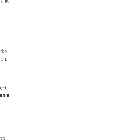
wanie
rkę.
ach.
ęki
enia
 co