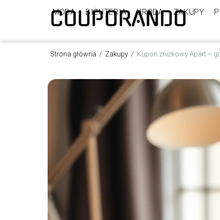
MODA
BIŻUTERIA
URODA
ZAKUPY
P
Strona główna
/
Zakupy
/
Kupon zniżkowy Apart – gd