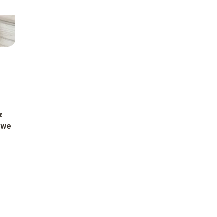
z
owe