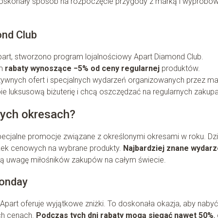
doskonały sposób na rozpoczęcie przygody z marką i wypróbo
ond Club
Apart, stworzono program lojalnościowy Apart Diamond Club.
ym
rabaty wynoszące −5% od ceny regularnej
produktów.
zywnych ofert i specjalnych wydarzeń organizowanych przez ma
bie luksusową biżuterię i chcą oszczędzać na regularnych zakup
żnych okresach?
pecjalne promocje związane z określonymi okresami w roku. Dzi
iżek cenowych na wybrane produkty.
Najbardziej znane wydarz
ają uwagę miłośników zakupów na całym świecie.
Monday
 Apart oferuje wyjątkowe zniżki. To doskonała okazja, aby nabyć
ych cenach.
Podczas tych dni rabaty mogą sięgać nawet 50%
,