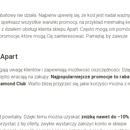
towy nie działa. Najpierw upewnij się, że kod jest nadal ważny 
 spełniasz wszystkie warunki promocji, na przykład minimalną k
ę z działem obsługi klienta sklepu Apart. Często mogą oni pomó
 promocje, które mogą Cię zainteresować. Pamiętaj, by zawsze
 Apart
gają uwagę klientów i zapewniają możliwość oszczędności. Dzię
zęsto wracają na zakupy.
Najpopularniejsze promocje to raba
Diamond Club
. Warto bliżej przyjrzeć się, jakie korzyści można z 
at powitalny. Dzięki temu można uzyskać
zniżkę nawet do −10%
zystać z tej oferty, zwykle wystarczy założyć konto w sklepie