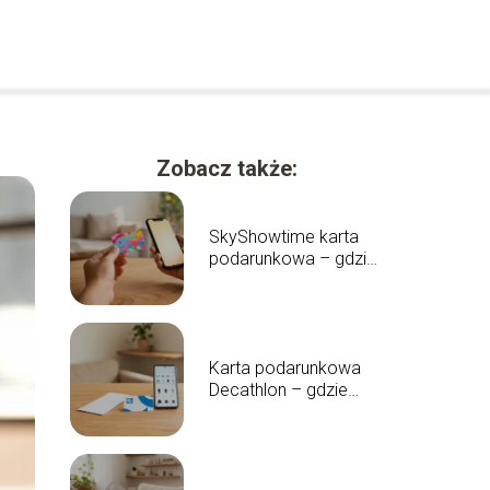
Zobacz także:
SkyShowtime karta
podarunkowa – gdzie
kupić i jak działa?
Karta podarunkowa
Decathlon – gdzie
kupić i jak działa?