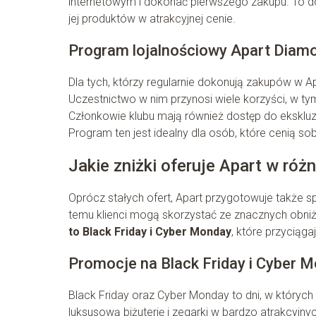
internetowym i dokonać pierwszego zakupu. To 
jej produktów w atrakcyjnej cenie.
Program lojalnościowy Apart Diam
Dla tych, którzy regularnie dokonują zakupów w 
Uczestnictwo w nim przynosi wiele korzyści, w t
Członkowie klubu mają również dostęp do eksklu
Program ten jest idealny dla osób, które cenią so
Jakie zniżki oferuje Apart w ró
Oprócz stałych ofert, Apart przygotowuje także s
temu klienci mogą skorzystać ze znacznych obn
to Black Friday i Cyber Monday
, które przyciąg
Promocje na Black Friday i Cyber 
Black Friday oraz Cyber Monday to dni, w których
luksusową biżuterię i zegarki w bardzo atrakcyjn