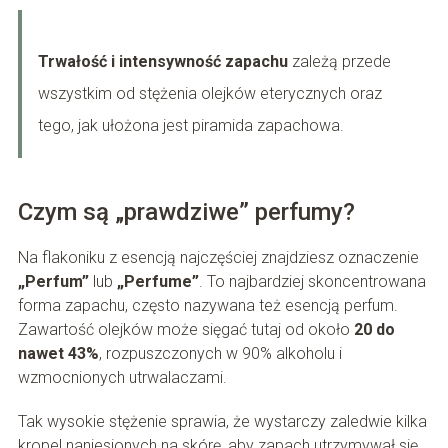
Trwałość i intensywność zapachu
zależą przede
wszystkim od stężenia olejków eterycznych oraz
tego, jak ułożona jest piramida zapachowa.
Czym są „prawdziwe” perfumy?
Na flakoniku z esencją najczęściej znajdziesz oznaczenie
„Perfum”
lub
„Perfume”
. To najbardziej skoncentrowana
forma zapachu, często nazywana też esencją perfum.
Zawartość olejków może sięgać tutaj od około
20 do
nawet 43%
, rozpuszczonych w 90% alkoholu i
wzmocnionych utrwalaczami.
Tak wysokie stężenie sprawia, że wystarczy zaledwie kilka
kropel naniesionych na skórę, aby zapach utrzymywał się