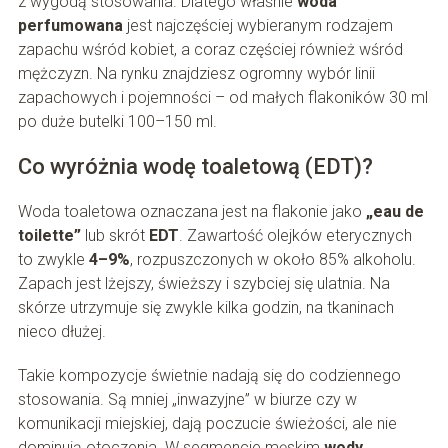
z wygodą stosowania. Dlatego właśnie
woda
perfumowana
jest najczęściej wybieranym rodzajem
zapachu wśród kobiet, a coraz częściej również wśród
mężczyzn. Na rynku znajdziesz ogromny wybór linii
zapachowych i pojemności – od małych flakoników 30 ml
po duże butelki 100–150 ml.
Co wyróżnia wodę toaletową (EDT)?
Woda toaletowa oznaczana jest na flakonie jako
„eau de
toilette”
lub skrót
EDT
. Zawartość olejków eterycznych
to zwykle
4–9%
, rozpuszczonych w około 85% alkoholu.
Zapach jest lżejszy, świeższy i szybciej się ulatnia. Na
skórze utrzymuje się zwykle kilka godzin, na tkaninach
nieco dłużej.
Takie kompozycje świetnie nadają się do codziennego
stosowania. Są mniej „inwazyjne” w biurze czy w
komunikacji miejskiej, dają poczucie świeżości, ale nie
dominują otoczenia. W segmencie męskim
wody