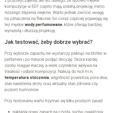
z przyzwyczajenia, ale też dlatego, że typowo męskie
kompozycje w EDT często mają solidną projekcję, mimo
niższego stężenia olejków. Warto jednak zwrócić uwagę
na oznaczenia na flakonie, bo coraz częściej pojawiają się
też męskie
wody perfumowane
, które oferują bardziej
wyrazistą i dłuższą projekcję.
Jak testować, żeby dobrze wybrać?
Przy wyborze zapachu nie wystarczy psiknąć na blotter w
perfumerii i po minucie podjąć decyzję. Skóra każdej
osoby reaguje inaczej, a wiele czynników wpływa na
trwałość i odbiór kompozycji. Należą do nich m.in.
temperatura otoczenia
, wilgotność powietrza, pora dnia,
stan nawilżenia skóry oraz aktualny stan zdrowia czy
poziom hormonów.
Przy testowaniu warto trzymać się kilku prostych zasad:
nakładaj nowy zapach na czystą, suchą i nawilżoną