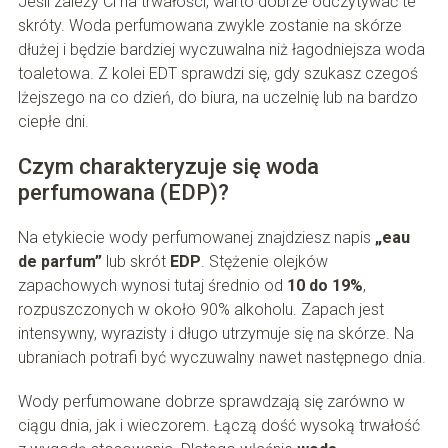
Jeśli zależy Ci na trwałości, warto dobrze odczytywać te
skróty. Woda perfumowana zwykle zostanie na skórze
dłużej i będzie bardziej wyczuwalna niż łagodniejsza woda
toaletowa. Z kolei EDT sprawdzi się, gdy szukasz czegoś
lżejszego na co dzień, do biura, na uczelnię lub na bardzo
ciepłe dni.
Czym charakteryzuje się woda
perfumowana (EDP)?
Na etykiecie wody perfumowanej znajdziesz napis
„eau
de parfum”
lub skrót
EDP
. Stężenie olejków
zapachowych wynosi tutaj średnio od
10 do 19%
,
rozpuszczonych w około 90% alkoholu. Zapach jest
intensywny, wyrazisty i długo utrzymuje się na skórze. Na
ubraniach potrafi być wyczuwalny nawet następnego dnia.
Wody perfumowane dobrze sprawdzają się zarówno w
ciągu dnia, jak i wieczorem. Łączą dość wysoką trwałość