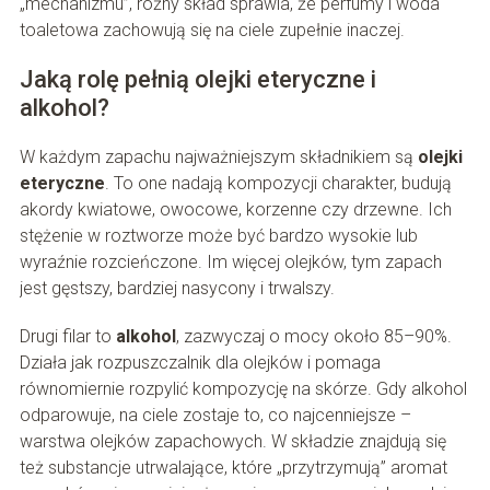
„mechanizmu”, różny skład sprawia, że perfumy i woda
toaletowa zachowują się na ciele zupełnie inaczej.
Jaką rolę pełnią olejki eteryczne i
alkohol?
W każdym zapachu najważniejszym składnikiem są
olejki
eteryczne
. To one nadają kompozycji charakter, budują
akordy kwiatowe, owocowe, korzenne czy drzewne. Ich
stężenie w roztworze może być bardzo wysokie lub
wyraźnie rozcieńczone. Im więcej olejków, tym zapach
jest gęstszy, bardziej nasycony i trwalszy.
Drugi filar to
alkohol
, zazwyczaj o mocy około 85–90%.
Działa jak rozpuszczalnik dla olejków i pomaga
równomiernie rozpylić kompozycję na skórze. Gdy alkohol
odparowuje, na ciele zostaje to, co najcenniejsze –
warstwa olejków zapachowych. W składzie znajdują się
też substancje utrwalające, które „przytrzymują” aromat