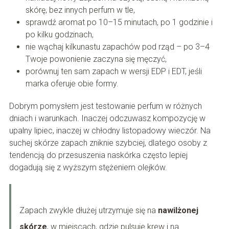
skórę, bez innych perfum w tle,
sprawdź aromat po 10–15 minutach, po 1 godzinie i
po kilku godzinach,
nie wąchaj kilkunastu zapachów pod rząd – po 3–4
Twoje powonienie zaczyna się męczyć,
porównuj ten sam zapach w wersji EDP i EDT, jeśli
marka oferuje obie formy.
Dobrym pomysłem jest testowanie perfum w różnych
dniach i warunkach. Inaczej odczuwasz kompozycję w
upalny lipiec, inaczej w chłodny listopadowy wieczór. Na
suchej skórze zapach zniknie szybciej, dlatego osoby z
tendencją do przesuszenia naskórka często lepiej
dogadują się z wyższym stężeniem olejków.
Zapach zwykle dłużej utrzymuje się na
nawilżonej
skórze
, w miejscach, gdzie pulsuje krew i na