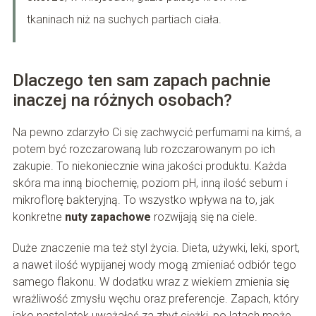
tkaninach niż na suchych partiach ciała.
Dlaczego ten sam zapach pachnie
inaczej na różnych osobach?
Na pewno zdarzyło Ci się zachwycić perfumami na kimś, a
potem być rozczarowaną lub rozczarowanym po ich
zakupie. To niekoniecznie wina jakości produktu. Każda
skóra ma inną biochemię, poziom pH, inną ilość sebum i
mikroflorę bakteryjną. To wszystko wpływa na to, jak
konkretne
nuty zapachowe
rozwijają się na ciele.
Duże znaczenie ma też styl życia. Dieta, używki, leki, sport,
a nawet ilość wypijanej wody mogą zmieniać odbiór tego
samego flakonu. W dodatku wraz z wiekiem zmienia się
wrażliwość zmysłu węchu oraz preferencje. Zapach, który
jako nastolatek uważałeś za zbyt ciężki, po latach może