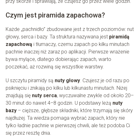
przy skórze i sprawiają, że czujesz go przez wiele godzin.
Czym jest piramida zapachowa?
Każde „pachnidło” zbudowane jest z trzech poziomów: nut
głowy, serca i bazy. Ta struktura nazywana jest
piramidą
zapachową
i tłumaczy, czemu zapach po kilku minutach
pachnie inaczej niż zaraz po aplikacji. Pierwsze wrażenie
bywa mylące, dlatego dobierając zapach, warto
poczekać, aż rozwiną się wszystkie warstwy.
U szczytu piramidy są
nuty głowy
. Czujesz je od razu po
psiknięciu i znikają po kilku lub kilkunastu minutach. Niżej
znajdują się
nuty serca
, wyczuwalne zwykle od około 20–
30 minut do nawet 4–8 godzin. U podstawy leżą
nuty
bazy
– cięższe, głębsze składniki, które trzymają się skóry
najdłużej. Ta wiedza pomaga wybrać zapach, który nie
tylko ładnie pachnie w pierwszej chwili, ale też podoba Ci
się przez resztę dnia.