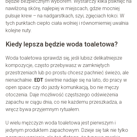
będzie bezpiecznym wyborem. Wystarczy kilka psiknięć na
nawilżoną skórę, najlepiej w miejscach, gdzie mocniej
pulsuje krew – na nadgarstkach, szyi, zgięciach łokci. W
tych punktach ciepło ciała wolniej i równomierniej uwalnia
kolejne nuty.
Kiedy lepsza będzie woda toaletowa?
Woda toaletowa sprawdzi się, jeśli lubisz delikatniejsze
kompozycje, często przebywasz w zamkniętych
przestrzeniach lub po prostu chcesz pachnieć świeżo, ale
nienachalnie.
EDT
świetnie nadaje się na lato, do pracy w
open space czy do jazdy komunikacją, bo nie męczy
otoczenia. Daje możliwość częstszego odświeżenia
zapachu w ciągu dnia, co nie każdemu przeszkadza, a
wręcz bywa przyjemnym rytuałem.
U wielu mężczyzn woda toaletowa jest pierwszym i
jedynym produktem zapachowym. Dzieje się tak nie tylko