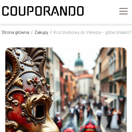
Strona główna
/
Zakupy
/
Kod zniżkowy do Venezia – gdzie znaleźć?