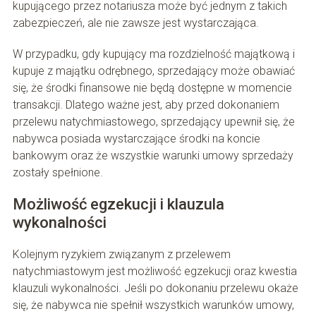
kupującego przez notariusza może być jednym z takich
zabezpieczeń, ale nie zawsze jest wystarczająca.
W przypadku, gdy kupujący ma rozdzielność majątkową i
kupuje z majątku odrębnego, sprzedający może obawiać
się, że środki finansowe nie będą dostępne w momencie
transakcji. Dlatego ważne jest, aby przed dokonaniem
przelewu natychmiastowego, sprzedający upewnił się, że
nabywca posiada wystarczające środki na koncie
bankowym oraz że wszystkie warunki umowy sprzedaży
zostały spełnione.
Możliwość egzekucji i klauzula
wykonalności
Kolejnym ryzykiem związanym z przelewem
natychmiastowym jest możliwość egzekucji oraz kwestia
klauzuli wykonalności. Jeśli po dokonaniu przelewu okaże
się, że nabywca nie spełnił wszystkich warunków umowy,