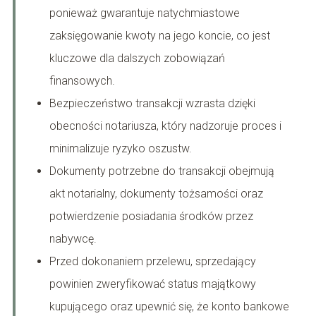
ponieważ gwarantuje natychmiastowe
zaksięgowanie kwoty na jego koncie, co jest
kluczowe dla dalszych zobowiązań
finansowych.
Bezpieczeństwo transakcji wzrasta dzięki
obecności notariusza, który nadzoruje proces i
minimalizuje ryzyko oszustw.
Dokumenty potrzebne do transakcji obejmują
akt notarialny, dokumenty tożsamości oraz
potwierdzenie posiadania środków przez
nabywcę.
Przed dokonaniem przelewu, sprzedający
powinien zweryfikować status majątkowy
kupującego oraz upewnić się, że konto bankowe