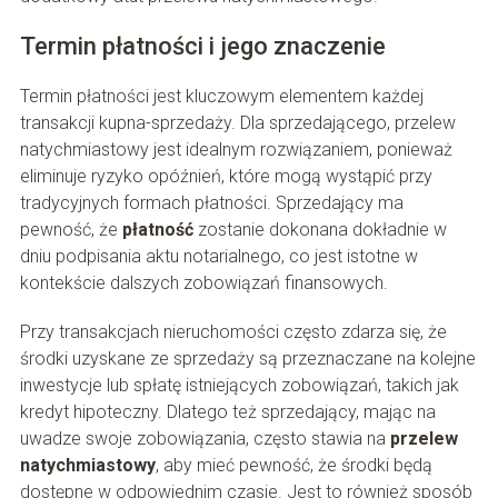
Termin płatności i jego znaczenie
Termin płatności jest kluczowym elementem każdej
transakcji kupna-sprzedaży. Dla sprzedającego, przelew
natychmiastowy jest idealnym rozwiązaniem, ponieważ
eliminuje ryzyko opóźnień, które mogą wystąpić przy
tradycyjnych formach płatności. Sprzedający ma
pewność, że
płatność
zostanie dokonana dokładnie w
dniu podpisania aktu notarialnego, co jest istotne w
kontekście dalszych zobowiązań finansowych.
Przy transakcjach nieruchomości często zdarza się, że
środki uzyskane ze sprzedaży są przeznaczane na kolejne
inwestycje lub spłatę istniejących zobowiązań, takich jak
kredyt hipoteczny. Dlatego też sprzedający, mając na
uwadze swoje zobowiązania, często stawia na
przelew
natychmiastowy
, aby mieć pewność, że środki będą
dostępne w odpowiednim czasie. Jest to również sposób