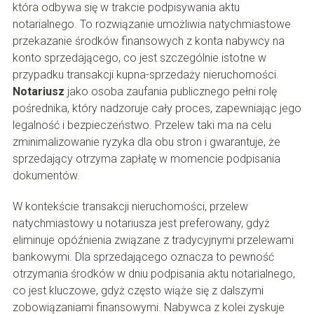
która odbywa się w trakcie podpisywania aktu
notarialnego. To rozwiązanie umożliwia natychmiastowe
przekazanie środków finansowych z konta nabywcy na
konto sprzedającego, co jest szczególnie istotne w
przypadku transakcji kupna-sprzedaży nieruchomości.
Notariusz
jako osoba zaufania publicznego pełni rolę
pośrednika, który nadzoruje cały proces, zapewniając jego
legalność i bezpieczeństwo. Przelew taki ma na celu
zminimalizowanie ryzyka dla obu stron i gwarantuje, że
sprzedający otrzyma zapłatę w momencie podpisania
dokumentów.
W kontekście transakcji nieruchomości, przelew
natychmiastowy u notariusza jest preferowany, gdyż
eliminuje opóźnienia związane z tradycyjnymi przelewami
bankowymi. Dla sprzedającego oznacza to pewność
otrzymania środków w dniu podpisania aktu notarialnego,
co jest kluczowe, gdyż często wiąże się z dalszymi
zobowiązaniami finansowymi. Nabywca z kolei zyskuje