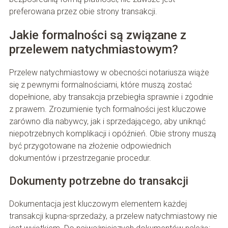
preferowana przez obie strony transakcji.
Jakie formalności są związane z
przelewem natychmiastowym?
Przelew natychmiastowy w obecności notariusza wiąże
się z pewnymi formalnościami, które muszą zostać
dopełnione, aby transakcja przebiegła sprawnie i zgodnie
z prawem. Zrozumienie tych formalności jest kluczowe
zarówno dla nabywcy, jak i sprzedającego, aby uniknąć
niepotrzebnych komplikacji i opóźnień. Obie strony muszą
być przygotowane na złożenie odpowiednich
dokumentów i przestrzeganie procedur.
Dokumenty potrzebne do transakcji
Dokumentacja jest kluczowym elementem każdej
transakcji kupna-sprzedaży, a przelew natychmiastowy nie