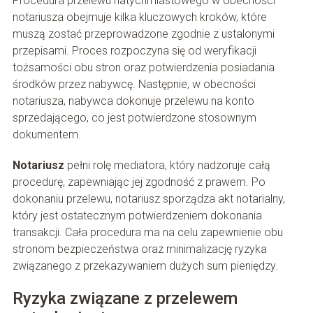
Procedura przelewu natychmiastowego w obecności
notariusza obejmuje kilka kluczowych kroków, które
muszą zostać przeprowadzone zgodnie z ustalonymi
przepisami. Proces rozpoczyna się od weryfikacji
tożsamości obu stron oraz potwierdzenia posiadania
środków przez nabywcę. Następnie, w obecności
notariusza, nabywca dokonuje przelewu na konto
sprzedającego, co jest potwierdzone stosownym
dokumentem.
Notariusz
pełni rolę mediatora, który nadzoruje całą
procedurę, zapewniając jej zgodność z prawem. Po
dokonaniu przelewu, notariusz sporządza akt notarialny,
który jest ostatecznym potwierdzeniem dokonania
transakcji. Cała procedura ma na celu zapewnienie obu
stronom bezpieczeństwa oraz minimalizację ryzyka
związanego z przekazywaniem dużych sum pieniędzy.
Ryzyka związane z przelewem