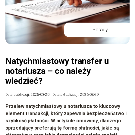
Porady
Natychmiastowy transfer u
notariusza – co należy
wiedzieć?
Data publikacji: 2025-03-20
Data aktualizacji: 2026-03-29
Przelew natychmiastowy u notariusza to kluczowy
element transakcji, który zapewnia bezpieczeństwo i
szybkość płatności. W artykule omówimy, dlaczego
sprzedający preferują tę formę płatności, jakie są