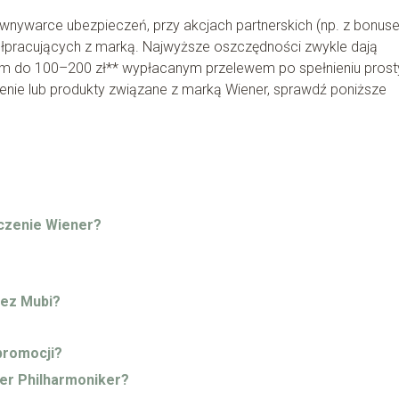
ównywarce ubezpieczeń, przy akcjach partnerskich (np. z bonu
pracujących z marką. Najwyższe oszczędności zwykle dają
ym do 100–200 zł** wypłacanym przelewem po spełnieniu pros
zenie lub produkty związane z marką Wiener, sprawdź poniższe
eczenie Wiener?
zez Mubi?
promocji?
er Philharmoniker?