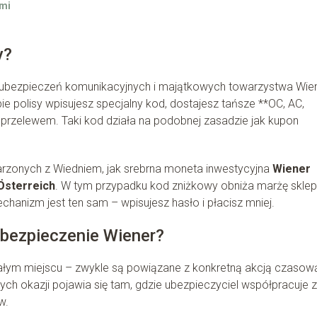
ymi
y?
y ubezpieczeń komunikacyjnych i majątkowych towarzystwa Wie
ie polisy wpisujesz specjalny kod, dostajesz tańsze **OC, AC,
rzelewem. Taki kod działa na podobnej zasadzie jak kupon
jarzonych z Wiedniem, jak srebrna moneta inwestycyjna
Wiener
Österreich
. W tym przypadku kod zniżkowy obniża marżę skle
hanizm jest ten sam – wpisujesz hasło i płacisz mniej.
ubezpieczenie Wiener?
stałym miejscu – zwykle są powiązane z konkretną akcją czasow
ych okazji pojawia się tam, gdzie ubezpieczyciel współpracuje z
w.