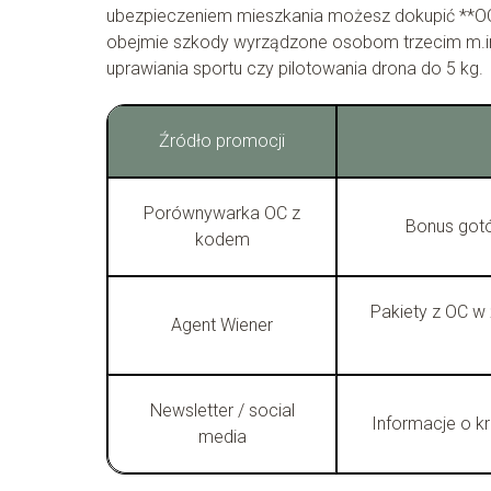
ubezpieczeniem mieszkania możesz dokupić **OC 
obejmie szkody wyrządzone osobom trzecim m.in.
uprawiania sportu czy pilotowania drona do 5 kg.
Źródło promocji
Porównywarka OC z
Bonus got
kodem
Pakiety z OC w 
Agent Wiener
Newsletter / social
Informacje o k
media