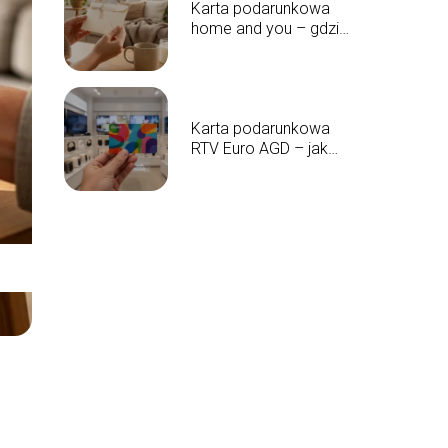
Karta podarunkowa
home and you – gdzie
kupić i jak działa?
Karta podarunkowa
RTV Euro AGD – jak
sprawdzić saldo?