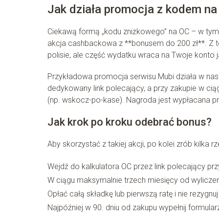
Jak działa promocja z kodem na
Ciekawą formą „kodu zniżkowego” na OC – w tym na
akcja cashbackowa z **bonusem do 200 zł**. Z te
polisie, ale część wydatku wraca na Twoje konto 
Przykładowa promocja serwisu Mubi działa w nast
dedykowany link polecający, a przy zakupie w cią
(np. wskocz-po-kase). Nagroda jest wypłacana pr
Jak krok po kroku odebrać bonus?
Aby skorzystać z takiej akcji, po kolei zrób kilka r
Wejdź do kalkulatora OC przez link polecający pr
W ciągu maksymalnie trzech miesięcy od wyliczeni
Opłać całą składkę lub pierwszą ratę i nie rezygn
Najpóźniej w 90. dniu od zakupu wypełnij formula