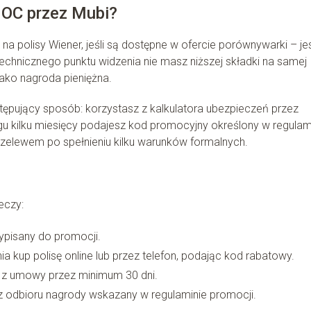
 OC przez Mubi?
 polisy Wiener, jeśli są dostępne w ofercie porównywarki – je
chnicznego punktu widzenia nie masz niższej składki na samej
jako nagroda pieniężna.
ępujący sposób: korzystasz z kalkulatora ubezpieczeń przez
gu kilku miesięcy podajesz kod promocyjny określony w regulam
zelewem po spełnieniu kilku warunków formalnych.
zeczy:
zypisany do promocji.
a kup polisę online lub przez telefon, podając kod rabatowy.
uj z umowy przez minimum 30 dni.
rz odbioru nagrody wskazany w regulaminie promocji.