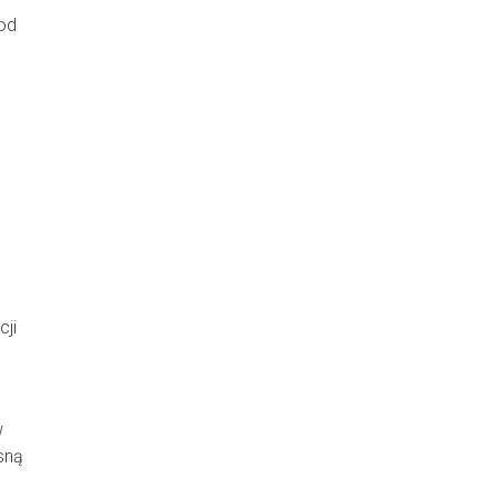
od
cji
w
sną