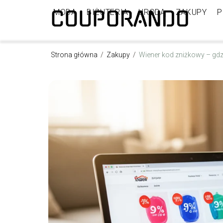
MODA
BIŻUTERIA
URODA
ZAKUPY
P
Strona główna
/
Zakupy
/
Wiener kod zniżkowy – gdz