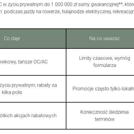
w życiu prywatnym do 1 000 000 zł sumy gwarancyjnej**, któr
 podczas jazdy na rowerze, hulajnodze elektrycznej, rekreacy
Co daje
Na co uważać
Limity czasowe, wymóg
ówkowy, tańsze OC/AC
formularza
życiu prywatnym, rabaty za
Promocje często tylko lokal
kilka polis
Konieczność śledzenia
rótkich akcjach rabatowych
terminów