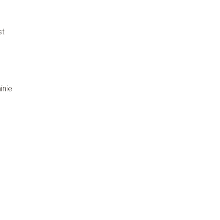
st
inie