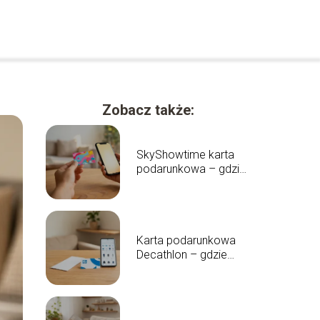
Zobacz także:
SkyShowtime karta
podarunkowa – gdzie
kupić i jak działa?
Karta podarunkowa
Decathlon – gdzie
kupić i jak działa?