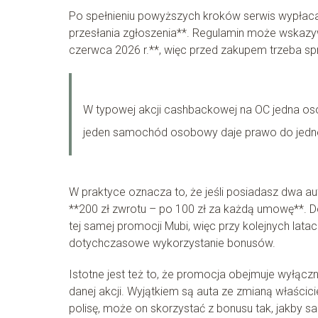
Po spełnieniu powyższych kroków serwis wypłac
przesłania zgłoszenia**. Regulamin może wskazyw
czerwca 2026 r.**, więc przed zakupem trzeba sp
W typowej akcji cashbackowej na OC jedna o
jeden samochód osobowy daje prawo do jedn
W praktyce oznacza to, że jeśli posiadasz dwa au
**200 zł zwrotu – po 100 zł za każdą umowę**. Do
tej samej promocji Mubi, więc przy kolejnych la
dotychczasowe wykorzystanie bonusów.
Istotne jest też to, że promocja obejmuje wyłącz
danej akcji. Wyjątkiem są auta ze zmianą właścic
polisę, może on skorzystać z bonusu tak, jakby s