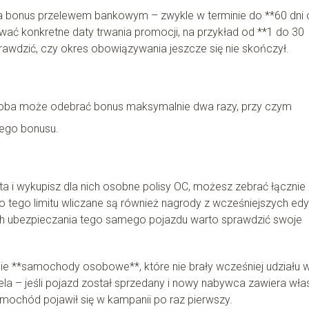
a bonus przelewem bankowym – zwykle w terminie do **60 dni 
ać konkretne daty trwania promocji, na przykład od **1 do 30
rawdzić, czy okres obowiązywania jeszcze się nie skończył.
soba może odebrać bonus maksymalnie dwa razy, przy czym
ego bonusu.
ta i wykupisz dla nich osobne polisy OC, możesz zebrać łącznie
 tego limitu wliczane są również nagrody z wcześniejszych edy
tach ubezpieczania tego samego pojazdu warto sprawdzić swoje
nie **samochody osobowe**, które nie brały wcześniej udziału 
iela – jeśli pojazd został sprzedany i nowy nabywca zawiera wła
amochód pojawił się w kampanii po raz pierwszy.