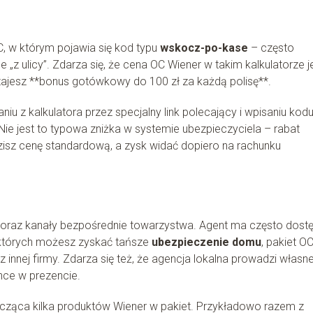
C, w którym pojawia się kod typu
wskocz-po-kase
– często
 „z ulicy”. Zdarza się, że cena OC Wiener w takim kalkulatorze j
stajesz **bonus gotówkowy do 100 zł za każdą polisę**.
iu z kalkulatora przez specjalny link polecający i wpisaniu kodu
ie jest to typowa zniżka w systemie ubezpieczyciela – rabat
dzisz cenę standardową, a zysk widać dopiero na rachunku
r oraz kanały bezpośrednie towarzystwa. Agent ma często dost
których możesz zyskać tańsze
ubezpieczenie domu
, pakiet O
z innej firmy. Zdarza się też, że agencja lokalna prowadzi własn
nce w prezencie.
łącząca kilka produktów Wiener w pakiet. Przykładowo razem z