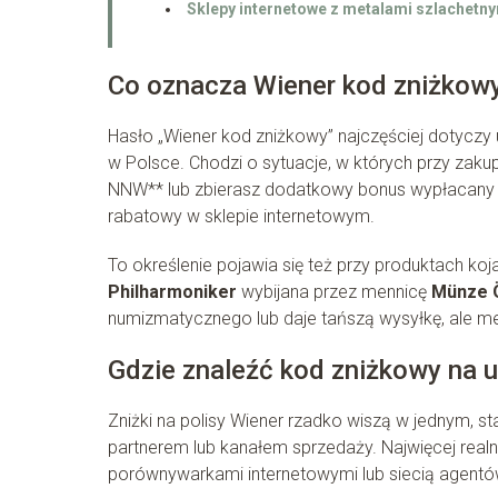
Sklepy internetowe z metalami szlachetn
Co oznacza Wiener kod zniżkow
Hasło „Wiener kod zniżkowy” najczęściej dotycz
w Polsce. Chodzi o sytuacje, w których przy zakup
NNW** lub zbierasz dodatkowy bonus wypłacany p
rabatowy w sklepie internetowym.
To określenie pojawia się też przy produktach ko
Philharmoniker
wybijana przez mennicę
Münze 
numizmatycznego lub daje tańszą wysyłkę, ale mec
Gdzie znaleźć kod zniżkowy na 
Zniżki na polisy Wiener rzadko wiszą w jednym, 
partnerem lub kanałem sprzedaży. Najwięcej realn
porównywarkami internetowymi lub siecią agentó